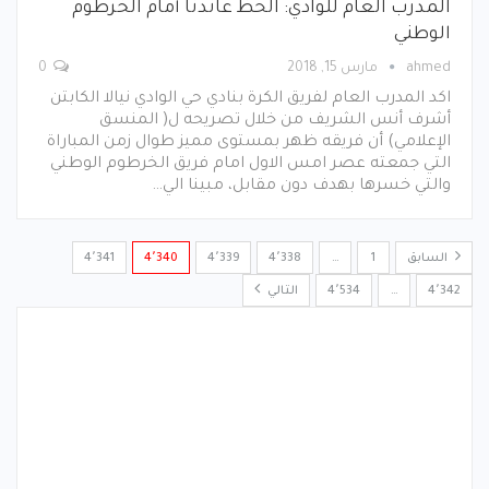
المدرب العام للوادي: الحظ عاندنا أمام الخرطوم
الوطني
ahmed
مارس 15, 2018
0
اكد المدرب العام لفريق الكرة بنادي حي الوادي نيالا الكابتن
أشرف أنس الشريف من خلال تصريحه ل( المنسق
الإعلامي) أن فريقه ظهر بمستوى مميز طوال زمن المباراة
التي جمعته عصر امس الاول امام فريق الخرطوم الوطني
والتي خسرها بهدف دون مقابل، مبينا الي…
السابق
1
…
4٬338
4٬339
4٬340
4٬341
4٬342
…
4٬534
التالي