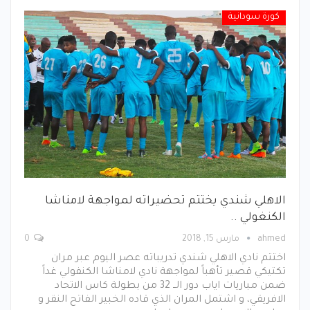
كورة سودانية
الاهلي شندي يختتم تحضيراته لمواجهة لامناشا
الكنغولي ..
ahmed
مارس 15, 2018
0
اختتم نادي الاهلي شندي تدريباته عصر اليوم عبر مران
تكتيكي قصير تأهباً لمواجهة نادي لامناشا الكنفولي غداً
ضمن مباريات اياب دور الــ 32 من بطولة كاس الاتحاد
الافريقي، و اشتمل المران الذي قاده الخبير الفاتح النقر و