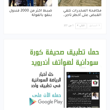
مكافحة المخدرات تلقي
ضبط اكثر من 2000 قندول
القبض على أخطر تاجر…
بنقو بالفولة
السابق
التالي
1 من 377