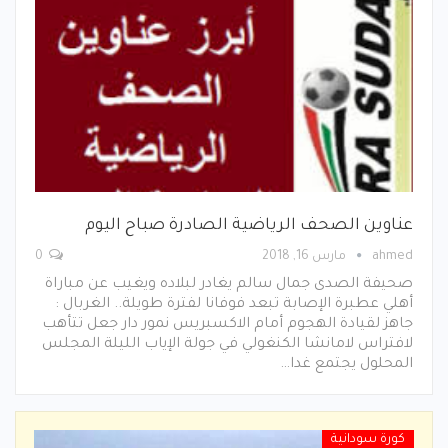
عناوين الصحف الرياضية الصادرة صباح اليوم
ahmed
مارس 16, 2018
0
صحيفة الصدى جمال سالم يغادر لبلاده ويغيب عن مباراة
أهلي عطبرة الإصابة تبعد فوفانا لفترة طويلة.. الغربال :
جاهز لقيادة الهجوم أمام الاكسبريس نمور دار جعل تتأهب
لافتراس لامانشا الكنغولي في جولة الإياب الليلة المجلس
المحلول يجتمع غدا…
كورة سودانية