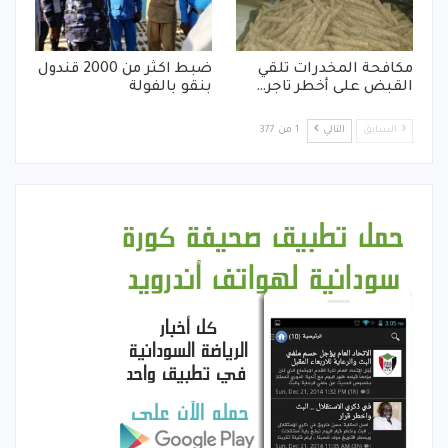
مكافحة المخدرات تلقي
ضبط اكثر من 2000 قندول
القبض على أخطر تاجر…
بنقو بالفولة
السابق
التالي
1 من 377