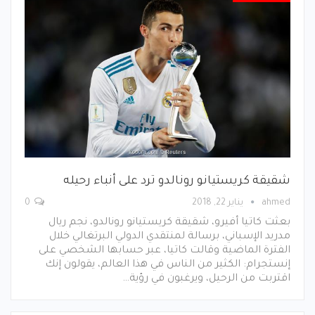
شقيقة كريستيانو رونالدو ترد على أنباء رحيله
ahmed
يناير 22, 2018
0
بعثت كاتيا أفيرو، شقيقة كريستيانو رونالدو، نجم ريال
مدريد الإسباني، برسالة لمنتقدي الدولي البرتغالي خلال
الفترة الماضية وقالت كاتيا، عبر حسابها الشخصي على
إنستجرام: الكثير من الناس في هذا العالم، يقولون إنك
اقتربت من الرحيل، ويرغبون في رؤية…