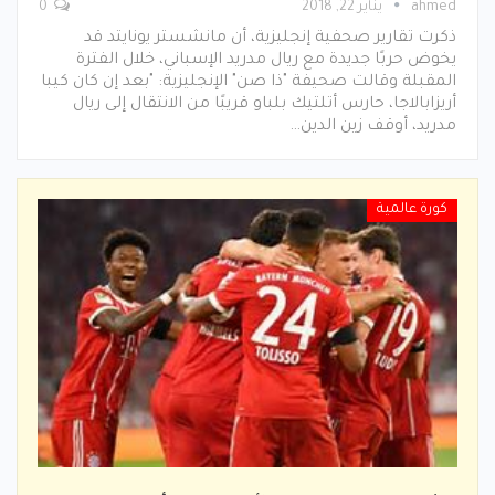
ahmed
يناير 22, 2018
0
ذكرت تقارير صحفية إنجليزية، أن مانشستر يونايتد قد
يخوض حربًا جديدة مع ريال مدريد الإسباني، خلال الفترة
المقبلة وقالت صحيفة "ذا صن" الإنجليزية: "بعد إن كان كيبا
أريزابالاجا، حارس أتلتيك بلباو قريبًا من الانتقال إلى ريال
مدريد، أوقف زين الدين…
كورة عالمية