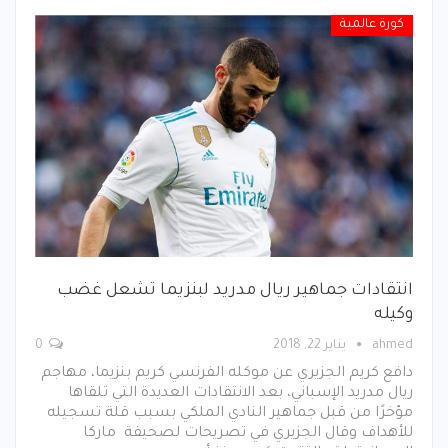
كورة عالمية
انتقادات جماهير ريال مدريد لبنزيما تشعل غضب
وكيله
ahmed
يناير 22, 2018
0
دافع كريم الجزيري عن موكله الفرنسي كريم بنزيما، مهاجم
ريال مدريد الإسباني، بعد الانتقادات العديدة التي تلقاها
مؤخرًا من قبل جماهير النادي الملكي بسبب قلة تسجيله
للأهداف وقال الجزيري في تصريحات لصحيفة ماركا