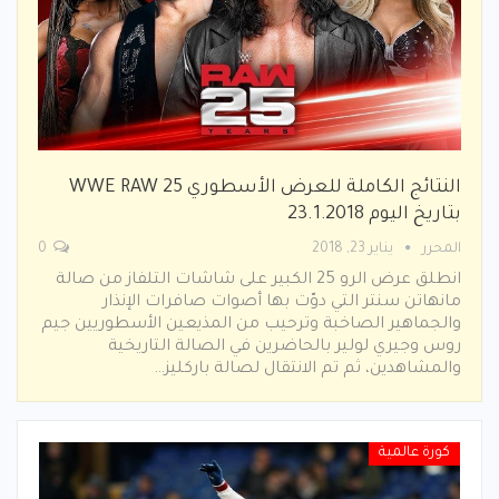
النتائج الكاملة للعرض الأسطوري WWE RAW 25
بتاريخ اليوم 23.1.2018
المحرر
يناير 23, 2018
0
انطلق عرض الرو 25 الكبير على شاشات التلفاز من صالة
مانهاتن سنتر التي دوّت بها أصوات صافرات الإنذار
والجماهير الصاخبة وترحيب من المذيعين الأسطوريين جيم
روس وجيري لولير بالحاضرين في الصالة التاريخية
والمشاهدين، ثم تم الانتقال لصالة باركليز…
كورة عالمية