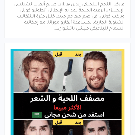
عارض النجم البلجيكي إيدين هازارد، صانع ألعاب تشيلسي
الإنجليزي، الرغبة الملحة لمدربه الإيطالي أنطونيو كونتي
ويرغب كونتي، في ضم مهاجم جديد، خلال فترة الانتقالات
الشتوية الجارية، لمساعدة ألفارو موراتا، مع إمكانية
السماح للبلجيكي ميشي باتشواي،…