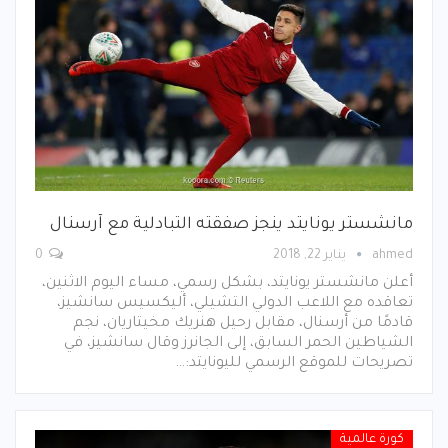
مانشستر يونايتد ينجز صفقته التبادلية مع آرسنال
ahmed
يناير 22, 2018
0
أعلن مانشستر يونايتد، بشكل رسمي، مساء اليوم الاثنين،
تعاقده مع اللاعب الدولي التشيلي، أليكسيس سانشيز،
قادمًا من أرسنال، مقابل رحيل هنريك مخيتاريان، نجم
الشياطين الحمر السابق، إلى الجانرز وقال سانشيز، في
تصريحات للموقع الرسمي لليونايتد:…
كورة عالمية