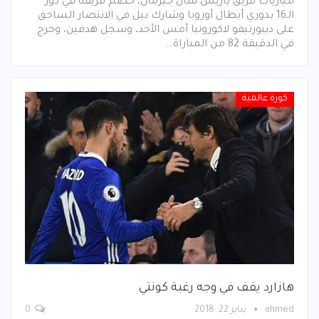
مباريات فريق باريس سان جيرمان، خصم فريقه في دور
الـ16 بدوري أبطال أوروبا وشارك بيل في الانتصار الساحق
على ديبورتيفو لاكورونيا أمس الأحد، وسجل هدفين، وخرج
في الدقيقة 82 من المباراة…
كورة عالمية
هازارد يقف في وجه رغبة كونتي
ahmed
يناير 22, 2018
0