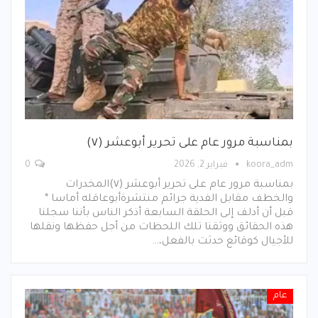
بمناسبة مرور عام على تحرير أبوعشر (٧)
koora_adm
فبراير 2, 2026
0
بمناسبة مرور عام على تحرير أبوعشر (٧)المخدرات
والخطف مقابل الفدية جرائم منتشرةأبوعاقله أماسا *
قبل أن أدلف إلى الحلقة السابعة أذكر الناس بأننا سجلنا
هذه الحقائق ووثقنا تلك اللحظات من أجل حفظها ونقلها
للأجيال كوقائع حدثت بالفعل،…
عام