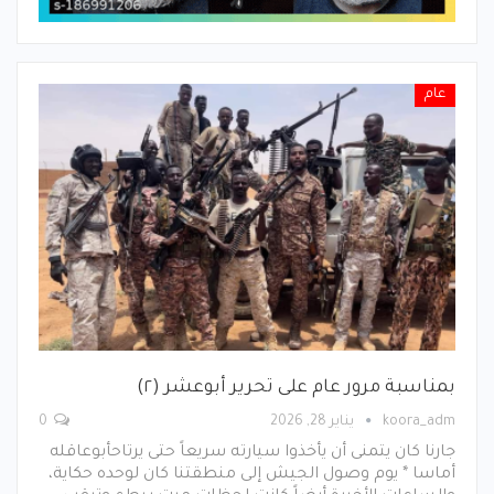
عام
بمناسبة مرور عام على تحرير أبوعشر (٢)
koora_adm
يناير 28, 2026
0
جارنا كان يتمنى أن يأخذوا سيارته سريعاً حتى يرتاحأبوعاقله
أماسا * يوم وصول الجيش إلى منطقتنا كان لوحده حكاية،