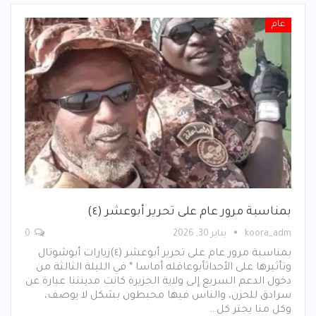
عام
بمناسبة مرور عام على تحرير أبوعشر (٤)
koora_adm
يناير 30, 2026
0
بمناسبة مرور عام على تحرير أبوعشر (٤)زيارات أبوشوتال
وتأثيرها على الأحداثأبوعاقله أماسا * في الليلة الثالثة من
دخول الدعم السريع إلى ولاية الجزيرة كانت مدينتنا عبارة عن
سرادق للحزن، والناس فيها محبطون بشكل لا يوصف،
وكل منا يجتر كل…