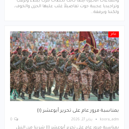
والساعات الأخيرة أيضاً كانت لحظات مرت ببطء وترقب
وتراجيديا عجيبة حوت تفاصيلاً غلب عليها الحزن والخوف،
ولكننا وبرفقة…
عام
بمناسبة مرور عام على تحرير أبوعشر (١)
koora_adm
يناير 27, 2026
0
بمناسبة مرور عام على تحرير أبوعشر (١) شربنا من النيل