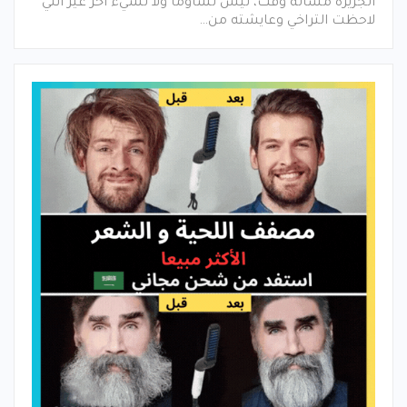
الجزيرة مسألة وقت، ليس تشاؤماً ولا لشيء آخر غير أنني
لاحظت التراخي وعايشته من…