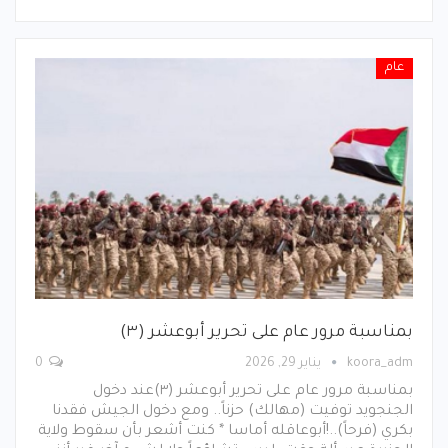
عام
بمناسبة مرور عام على تحرير أبوعشر (٣)
koora_adm
يناير 29, 2026
0
بمناسبة مرور عام على تحرير أبوعشر (٣)عند دخول
الجنجويد توفيت (مهالك) حزناً.. ومع دخول الجيش فقدنا
بكري (فرحاً)..!أبوعاقله أماسا * كنت أشعر بأن سقوط ولاية