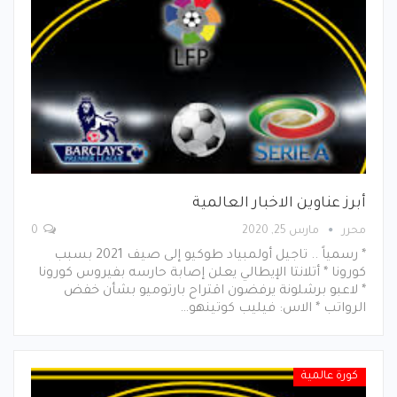
أبرز عناوين الاخبار العالمية
محرر
مارس 25, 2020
0
* رسمياً .. تاجيل أولمبياد طوكيو إلى صيف 2021 بسبب
كورونا * أتلانتا الإيطالي يعلن إصابة حارسه بفيروس كورونا
* لاعبو برشلونة يرفضون اقتراح بارتوميو بشأن خفض
الرواتب * الاس: فيليب كوتينهو…
كورة عالمية