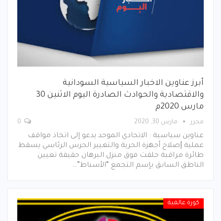
أبرز عناوين الاخبار السياسية السودانية
والاقتصادية والحوادث الصادرة اليوم الاثنين 30
مارس 2020م
محرر
مارس 30, 2020
0
عناوين سياسية : اﻻﺗﺤﺎدي اﻟﻤﻮﺣﺪ ﻳﺪﻋﻮ إﻟﻰ اتخاذ ﻣﻮاﻗﻒ
ﻋﻤﻠﻴﺔ ﺇﺻﻼح أﺟﻬﺰة اﻟﺤﺮﻳﺔ واﻟﺘﻐﻴﻴﺮ الحرس الرئاسي يسقط
طائرة مراقبة حلقت فوق منزل البرهان حقيقة تعيين
الناطق السابق بإسم التجمع “الأسباط”…
كورة عالمية