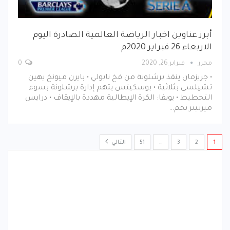
أبرز عناوين اخبار الرياضة العالمية الصادرة اليوم
الاربعاء 26 فبراير 2020م
محرر
فبراير 26, 2020
0
• جريزمان ينقذ برشلونة من فخ نابولي • بايرن ميونخ يهين
تشيلسي بثلاثية • بوسكيتس يتهم إدارة برشلونة بسوء
التخطيط • يويفا: الكرة الإيطالية مهددة بالإيقاف • درايس
ميرتينز نجم…
1
2
3
…
51
التالي