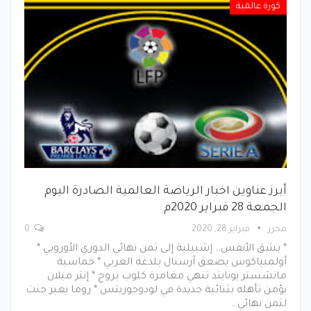
كورة عالمية
أبرز عناوين اخبار الرياضة العالمية الصادرة اليوم
الجمعة 28 فبراير 2020م
محرر
فبراير 28, 2020
0
* بشق الأنفس.. إشبيلية إلى ثمن نهائي الدوري الأوروبي *
أولمبياكوس يصعق آرسنال بلدغة العربي * خماسية
مانشستر يونايتد تنهي مغامرة كلوب بروج * إنتر ميلان
يؤمن تأهله بثنائية جديدة في لودوجوريتس * روما يعبر جنت
لثمن نهائي…