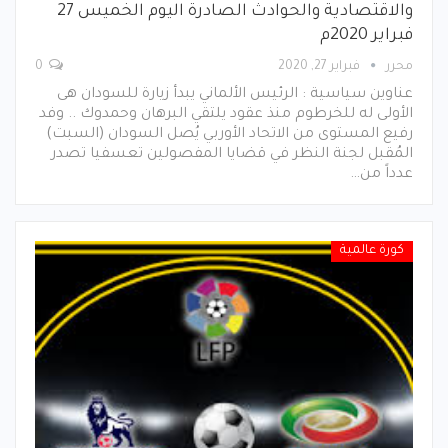
والاقتصادية والحوادث الصادرة اليوم الخميس 27
فبراير 2020م
محرر
فبراير 27, 2020
0
عناوين سياسية : الرئيس الألماني يبدأ زيارة للسودان هى
الأولى له للخرطوم منذ عقود يلتقي البرهان وحمدوك .. وفد
رفيع المستوى من الاتحاد الأوربي يُصل السودان (السبت)
المُقبل لجنة النظر في قضايا المفصولين تعسفيا تصدر
عدداً من…
كورة عالمية