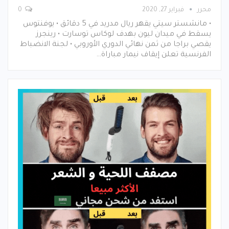
محرر
فبراير 27, 2020
0
• مانشستر سيتي يقهر ريال مدريد في 5 دقائق • يوفنتوس
يسقط في ميدان ليون بهدف لوكاس توسارت • رينجرز
يقصي براجا من ثمن نهائي الدوري الأوروبي • لجنة الانضباط
الفرنسية تعلن إيقاف نيمار مباراة…