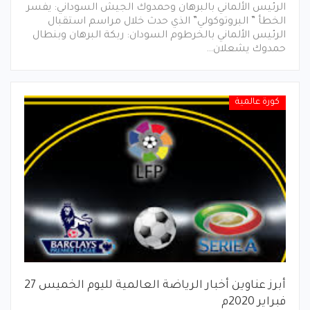
الرئيس الألماني بالبرهان وحمدوك الجيش السوداني: يفسر
الخطأ ” البروتوكولي” الذي حدث خلال مراسم استقبال
الرئيس الألماني بالخرطوم السودان: ربكة البرهان وبنطال
حمدوك يشعلان…
كورة عالمية
أبرز عناوين أخبار الرياضة العالمية لليوم الخميس 27
فبراير 2020م