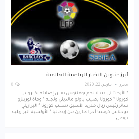
أبرز عناوين الاخبار الرياضية العالمية
محرر
مارس 22, 2020
0
* الأرجنتيني ديبالا نجم يوفنتوس يعلن إصابته بفيروس
كورونا * كورونا يصيب باولو مالديني ونجله * وفاة لورينزو
سانز رئيس ريال مدريد الأسبق بسبب كورونا * البرازيلي
دوجلاس كوستا آخر الفارين من إيطاليا * الأولمبية البرازيلية
توصي…