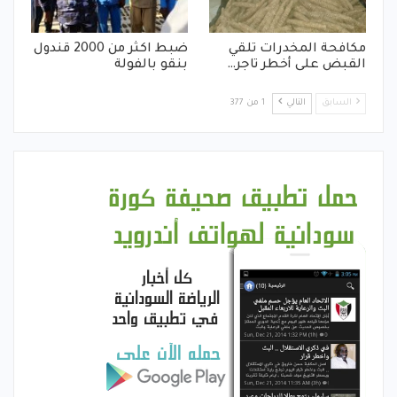
مكافحة المخدرات تلقي
ضبط اكثر من 2000 قندول
القبض على أخطر تاجر…
بنقو بالفولة
السابق
التالي
1 من 377