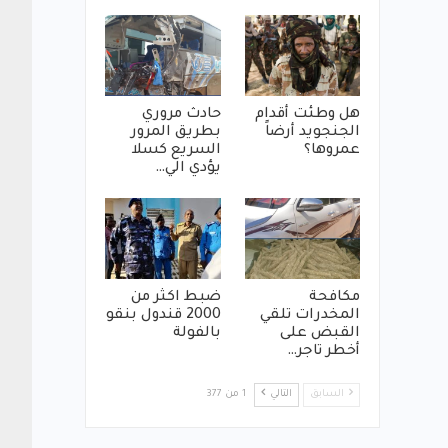
هل وطئت أقدام
حادث مروري
الجنجويد أرضاً
بطريق المرور
عمروها؟
السريع كسلا
يؤدي الي…
مكافحة
ضبط اكثر من
المخدرات تلقي
2000 قندول بنقو
القبض على
بالفولة
أخطر تاجر…
السابق
التالي
1 من 377