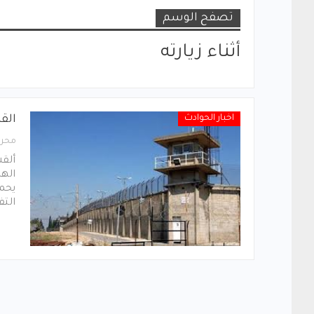
تصفح الوسم
أثناء زيارته
اخبار الحوادث
الق
محرر
ألقت
يحم
الت