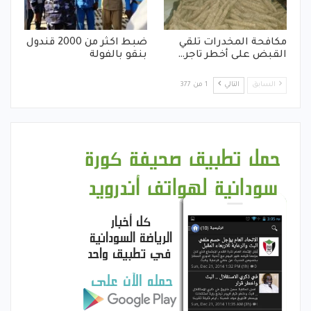
مكافحة المخدرات تلقي
ضبط اكثر من 2000 قندول
القبض على أخطر تاجر…
بنقو بالفولة
السابق
التالي
1 من 377