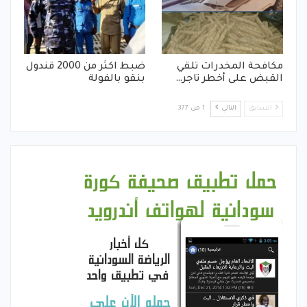
مكافحة المخدرات تلقي
ضبط اكثر من 2000 قندول
القبض على أخطر تاجر…
بنقو بالفولة
السابق
التالي
1 من 377