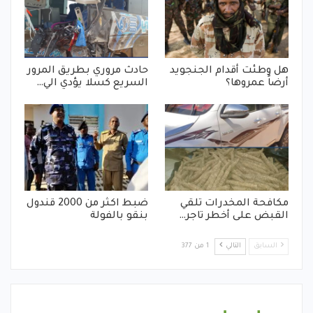
هل وطئت أقدام الجنجويد
حادث مروري بطريق المرور
أرضاً عمروها؟
السريع كسلا يؤدي الي…
مكافحة المخدرات تلقي
ضبط اكثر من 2000 قندول
القبض على أخطر تاجر…
بنقو بالفولة
السابق
التالي
1 من 377