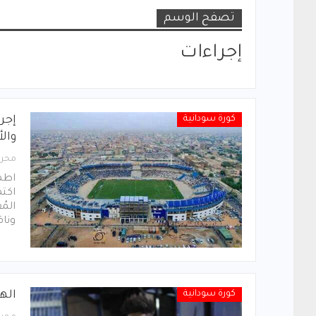
تصفح الوسم
إجراءات
كورة سودانية
إجرا
وال
محرر
اطمأ
اكتم
المُ
ونا
كورة سودانية
اله