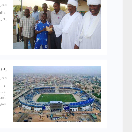
محرر
نيال
إجرا
إجر
محرر
سيشه
بملع
لأهم
ضوا