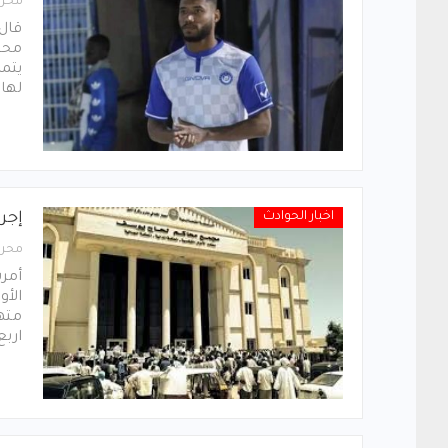
محرر
قال 
محسن
يتمك
لها
اخبار الحوادث
إجرا
محرر
أمر
الأو
متهم
ارب