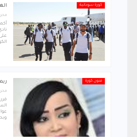
كورة سودانية
اله
محرر
نادي
على 
الكو
فنون كورة
ريما
محرر
قررت
السن
عواق
وبح