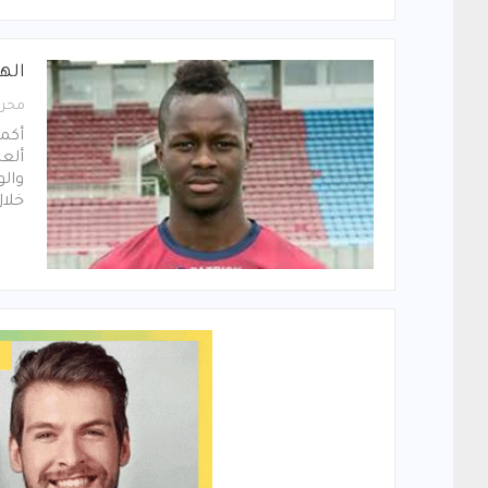
اله
محرر
أكمل
ألعا
والو
خلال