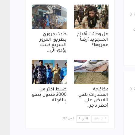
0
،
هل وطئت أقدام
حادث مروري
الجنجويد أرضاً
بطريق المرور
عمروها؟
السريع كسلا
يؤدي الي…
مكافحة
ضبط اكثر من
0
المخدرات تلقي
2000 قندول بنقو
القبض على
بالفولة
أخطر تاجر…
السابق
التالي
1 من 377