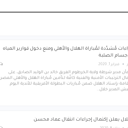
ءات مُشدّدة لمُباراة الهلال والأهلي ومنع دخول قوارير المياه
أجسام الصلبة
فبراير 1, 2020
ن مدير شرطة ولاية الخرطوم الفريق خالد بن الوليد الصادق، على
ال الترتيبات الأمنية والفنية كافّة لتأمين مُباراة الهلال والأهلي المصر
قامة بإستاد الهلال ضمن مُباريات البطولة الأفريقية للأندية اليوم.
قش المدير خلال…
لال يعلن إكتمال إجراءات انتقال عماد محسن