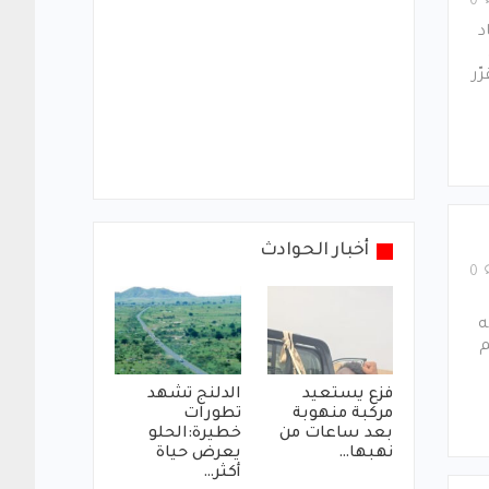
0
د
ّر
أخبار الحوادث
0
ه
م
فزع يستعيد
الدلنج تشهد
مركبة منهوبة
تطورات
بعد ساعات من
خطيرة:الحلو
نهبها…
يعرض حياة
أكثر…