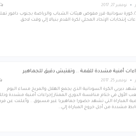
نوفمبر 27, 2017
ا/ كورة سودانية قرر مفوض هيئات الشباب والرياضة بجنوب دافور تعل
ءات إنتخابات الإتحاد المحلي لكرة القدم بنيالا إلي وقت لاحق.
اءات أمنية مشددة للقمة .. وتفتيش دقيق للجماهير
نوفمبر 25, 2017
د ديربي الكرة السودانية الذي يجمع الهلال والمريخ مساء اليوم
ب الأول في ختام منافسة الدوري الممتاز إجراءات أمنية مشددة وذل
ية المباراة التي تشهد حضورا جماهيريا غير مسبوق .. وأعلنت عن ف
بط مشددة من أجل خروج المباراة إلي…