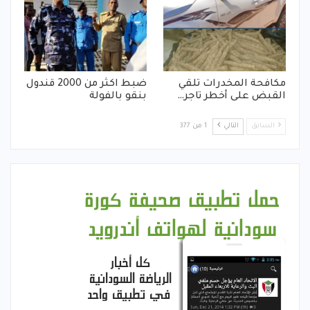
مكافحة المخدرات تلقي
ضبط اكثر من 2000 قندول
القبض على أخطر تاجر…
بنقو بالفولة
السابق
التالي
1 من 377