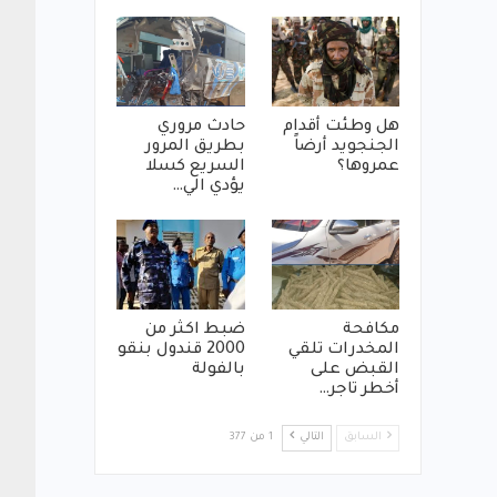
هل وطئت أقدام
حادث مروري
الجنجويد أرضاً
بطريق المرور
عمروها؟
السريع كسلا
يؤدي الي…
مكافحة
ضبط اكثر من
المخدرات تلقي
2000 قندول بنقو
القبض على
بالفولة
أخطر تاجر…
السابق
التالي
1 من 377