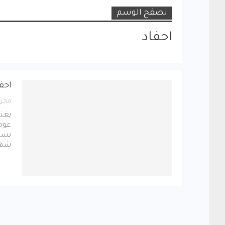
تصفح الوسم
احفاد
احف
محرر
يغنو
عوض
يستض
شهر