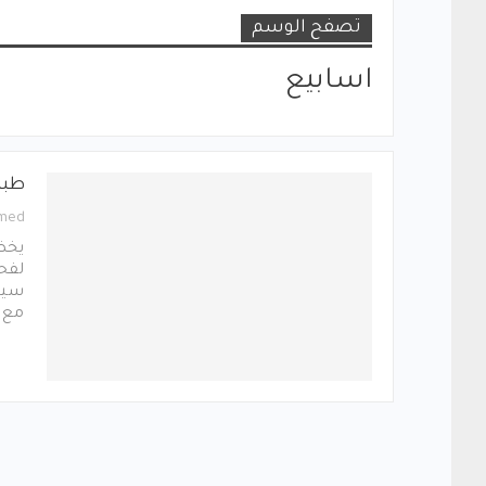
تصفح الوسم
اسابيع
طبي
med
يخض
لفحو
سيخ
مع ا