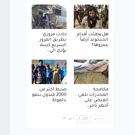
هل وطئت أقدام
حادث مروري
الجنجويد أرضاً
بطريق المرور
عمروها؟
السريع كسلا
يؤدي الي…
مكافحة
ضبط اكثر من
المخدرات تلقي
2000 قندول بنقو
القبض على
بالفولة
أخطر تاجر…
السابق
التالي
1 من 377