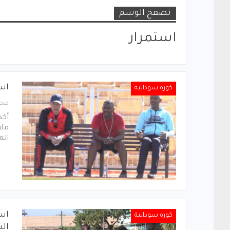
تصفح الوسم
استمرار
اس
كورة سودانية
محر
مار
الم
است
كورة سودانية
ال