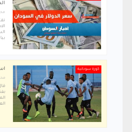
السو
محر
تقت
الا
الس
بيا
است
كورة سودانية
محر
قال
بفن
الم
الع