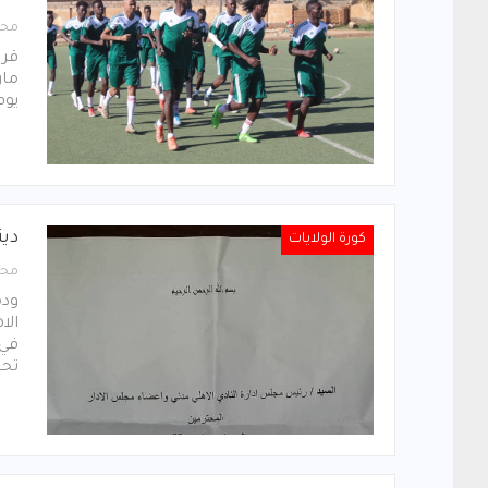
محر
يوم 31 مارس في استاد
دين
كورة الولايات
محر
ودم
الا
في 
تحت