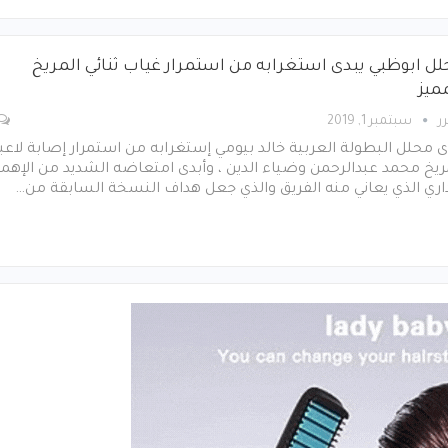
ل ابوظبي يبدى استغرابه من استمرار غياب ثنائي المريخ
ميز
ر
سبتمبر 1, 2019
ى محلل البطولة العربية خالد بيومي إستغرابه من استمرار إصابة لاعب
ريخ محمد عبدالرحمن وضياء الدين ، وأبدى امتعاضه الشديد من الإهما
داري الذي يعاني منه الفريق والذي جعل هداف النسخة السابقة من…