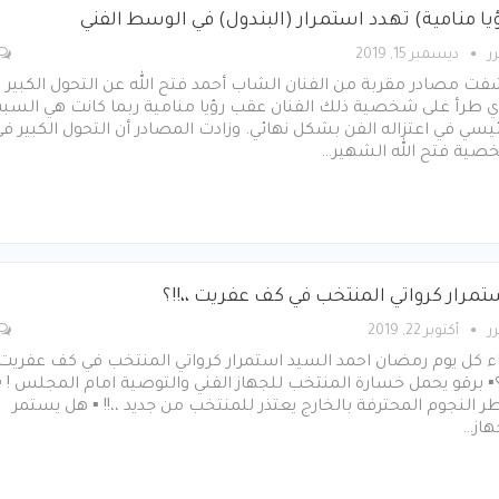
يا منامية) تهدد استمرار (البندول) في الوسط الفني
ر
ديسمبر 15, 2019
ت مصادر مقربة من الفنان الشاب أحمد فتح الله عن التحول الكبير
ي طرأ على شخصية ذلك الفنان عقب رؤيا منامية ربما كانت هي السب
ئيسي في اعتزاله الفن بشكل نهائي. وزادت المصادر أن التحول الكبير ف
ية فتح الله الشهير…
مرار كرواتي المنتخب في كف عفريت ،،!!؟
ر
أكتوبر 22, 2019
ء كل يوم رمضان احمد السيد استمرار كرواتي المنتخب في كف عفريت
!؟▪︎ برقو يحمل خسارة المنتخب للجهاز الفني والتوصية امام المجلس ! ▪︎
ر النجوم المحترفة بالخارج يعتذر للمنتخب من جديد ،،!! ▪︎ هل يستمر
هاز…