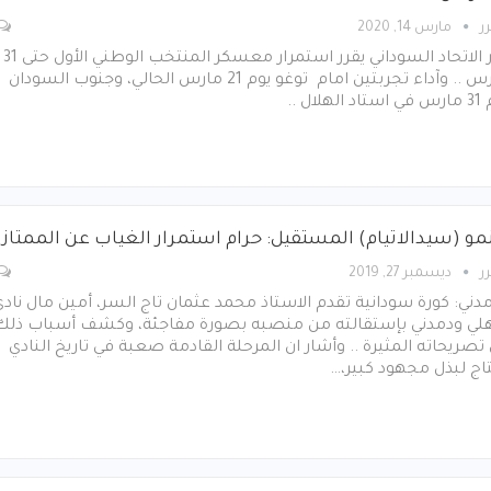
ر
مارس 14, 2020
قرر الاتحاد السوداني يقرر استمرار معسكر المنتخب الوطني الأول حتى 31
مارس .. وآداء تجربتين امام توغو يوم 21 مارس الحالي، وجنوب السودان
 الهلال ..
مو (سيدالاتيام) المستقيل: حرام استمرار الغياب عن الممتاز
ر
ديسمبر 27, 2019
دني: كورة سودانية تقدم الاستاذ محمد عثمان تاج السر، أمين مال ناد
هلي ودمدني بإستقالته من منصبه بصورة مفاجئة، وكشف أسباب ذلك
تصريحاته المثيرة .. وأشار ان المرحلة القادمة صعبة في تاريخ النادي
اج لبذل مجهود كبير،…