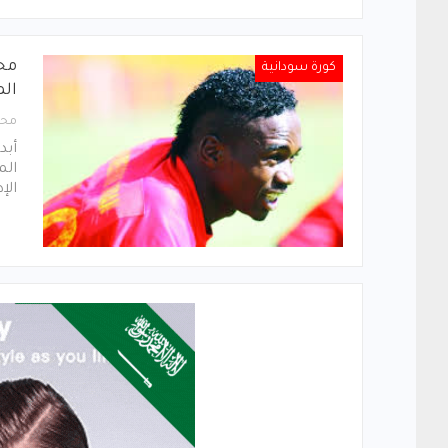
محل
كورة سودانية
الم
محر
أبد
الم
الإ