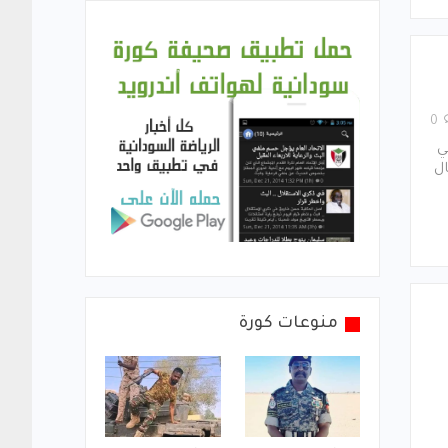
0
ي
ل
منوعات كورة