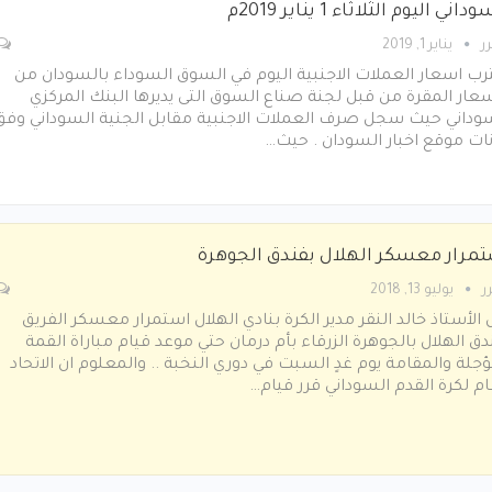
داني اليوم الثلاثاء 1 يناير 2019م
ر
يناير 1, 2019
رب اسعار العملات الاجنبية اليوم في السوق السوداء بالسودان من
سعار المقرة من قبل لجنة صناع السوق التى يديرها البنك المركزي
وداني حيث سجل صرف العملات الاجنبية مقابل الجنية السوداني وفق
نات موقع اخبار السودان . حيث…
مرار معسكر الهلال بفندق الجوهرة
ر
يوليو 13, 2018
 الأستاذ خالد النقر مدير الكرة بنادي الهلال استمرار معسكر الفريق
دق الهلال بالجوهرة الزرقاء بأم درمان حتي موعد قيام مباراة القمة
ؤجلة والمقامة يوم غدٍ السبت في دوري النخبة .. والمعلوم ان الاتحاد
ام لكرة القدم السوداني قرر قيام…