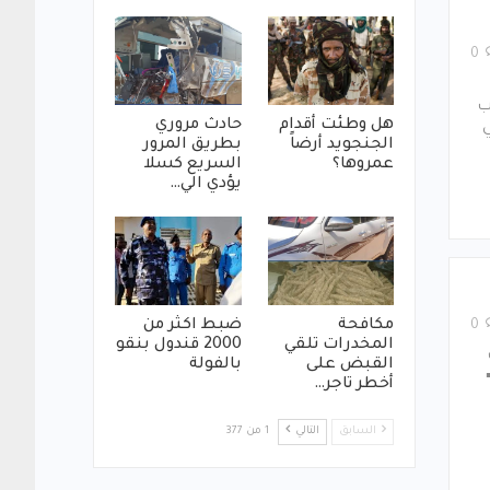
0
ب
هل وطئت أقدام
حادث مروري
ي
الجنجويد أرضاً
بطريق المرور
عمروها؟
السريع كسلا
يؤدي الي…
مكافحة
ضبط اكثر من
0
المخدرات تلقي
2000 قندول بنقو
القبض على
بالفولة
أخطر تاجر…
السابق
التالي
1 من 377