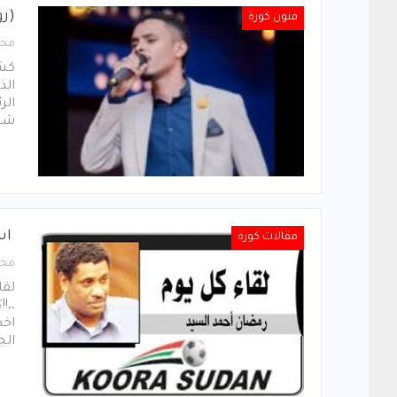
(رؤ
فنون كورة
محر
كشف
الذ
الر
شخص
است
مقالات كورة
محر
لقا
،،!
اخط
الج