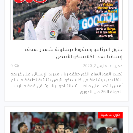
جنون البرنابيو وسقوط برشلونة يتصدر صحف
إسبانيا بعد الكلاسيكو الأبيض
محرر
مارس 2, 2020
0
تصدر الفوز الهام الذى حققه ريال مدريد الإسبانى على غريمه
التقليدى برشلونة فى كلاسيكو الأرض بثنائية نظيفة مساء
أمس الأحد، على ملعب "سانتياجو برنابيو"، فى قمة مباريات
الجولة الـ26 من الدوري…
كورة عالمية