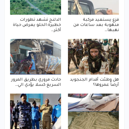
فزع يستعيد مركبة
الدلنج تشهد تطورات
منهوبة بعد ساعات من
خطيرة:الحلو يعرض حياة
نهبها…
أكثر…
هل وطئت أقدام الجنجويد
حادث مروري بطريق المرور
أرضاً عمروها؟
السريع كسلا يؤدي الي…