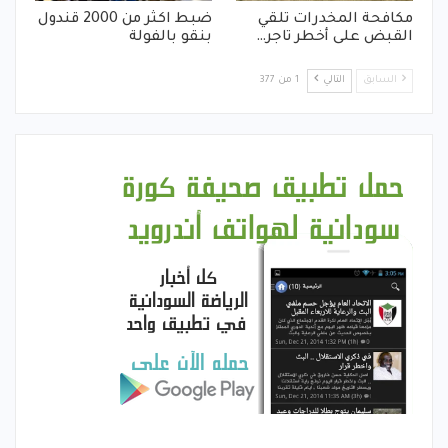
مكافحة المخدرات تلقي
ضبط اكثر من 2000 قندول
القبض على أخطر تاجر…
بنقو بالفولة
السابق
التالي
1 من 377