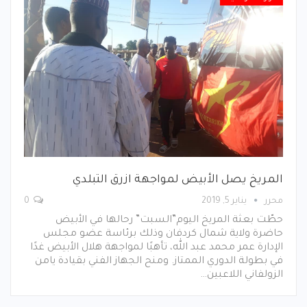
المريخ يصل الأبيض لمواجهة ازرق التبلدي
محرر
يناير 5, 2019
0
حطّت بعثة المريخ اليوم”السبت” رحالها في الأبيض
حاضرة ولاية شمال كردفان وذلك برئاسة عضو مجلس
الإدارة عمر محمد عبد الله، تأهبًا لمواجهة هلال الأبيض غدًا
في بطولة الدوري الممتاز. ومنح الجهاز الفني بقيادة يامن
الزولفاني اللاعبين…