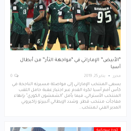
“الأبيض” الإماراتي في “مواجهة الثأر” من أبطال
آسيا
محرر
يناير 25, 2019
0
يسعى المنتخب الإماراتي إلى مواصلة مسيرته الناجحة في
كأس أمم آسيا لكرة القدم عبر اجتياز عقبة حامل اللقب
المنتخب الأسترالي، فيما يأمل "الشمشون الكوري" بإنهاء
مفاجآت منتخب قطر. وشدد الإيطالي ألبيرتو زاكيروني
المدير الفني لـمنتخب…
كورة سودانية