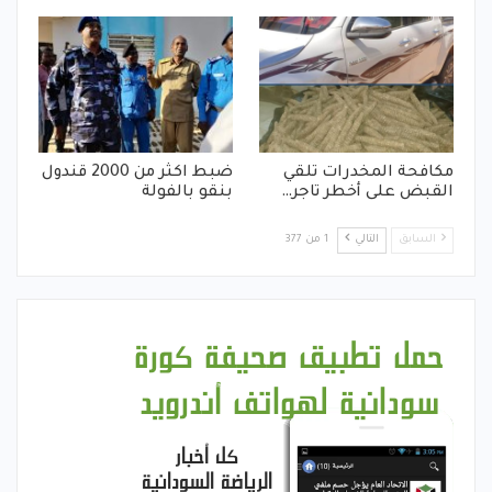
مكافحة المخدرات تلقي
ضبط اكثر من 2000 قندول
القبض على أخطر تاجر…
بنقو بالفولة
السابق
التالي
1 من 377