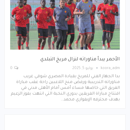
الأحمر يبدأ مناوراته لنزال مريخ التبلدي
koora_adm
يوليو 5, 2025
0
بدا الجهاز الفني للمريخ بقيادة المصري شوقي غريب
مناوراته التدريبية ورفض منح اللاعبين راحة عقب مباراة
الفريق التي خاضها مساء أمس أمام الأهلى مدني في
افتتاح مباراة الفريقين بدوري النخبة التي انتهت بفوز الزعيم
بهدف محترفه الإيفواري محمد…