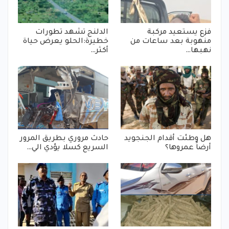
فزع يستعيد مركبة
الدلنج تشهد تطورات
منهوبة بعد ساعات من
خطيرة:الحلو يعرض حياة
نهبها…
أكثر…
هل وطئت أقدام الجنجويد
حادث مروري بطريق المرور
أرضاً عمروها؟
السريع كسلا يؤدي الي…