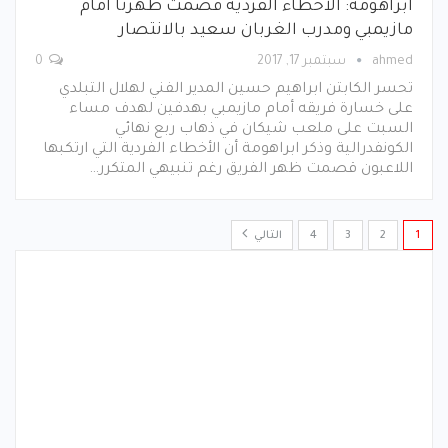
ابراهومة: الأخطاء الفردية قصمت ظهرنا أمام
مازيمبي ومدرب الغربان سعيد بالانتصار
ahmed
سبتمبر 17, 2017
0
تحسر الكابتن ابراهيم حسين المدير الفني لهلال التبلدي
على خسارة فريقه أمام مازيمبي بهدفين لهدف مساء
السبت على ملعب شيكان في ذهاب ربع نهائي
الكونفدرالية وذكر ابراهومة أن الأخطاء الفردية التي ارتكبها
اللاعبون قصمت ظهر الفريق رغم تنبيهي المتكرر…
1
2
3
4
التالي