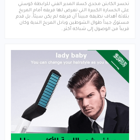
تحسر الكابتن مجدي كسلا المدير الفني للرابطة كوستي
على الخسارة الكبيرة التي تعرض لها فريقه أمام المريخ
بثلاثة أهداف نظيفة مبيناً أن فريقه لم يكن سيئاً، بل قدم
مستوىً جيداً طوال الشوطين وبادل المريخ الندية وكان
قريباً من الوصول إلى شباكه أكثر…