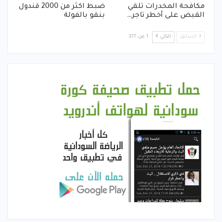
مكافحة المخدرات تلقي
ضبط اكثر من 2000 قندول
القبض على أخطر تاجر…
بنقو بالفولة
السابق
التالي
1 من 377