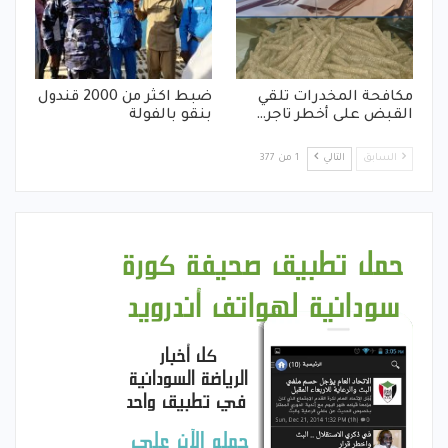
مكافحة المخدرات تلقي
ضبط اكثر من 2000 قندول
القبض على أخطر تاجر…
بنقو بالفولة
السابق
التالي
1 من 377