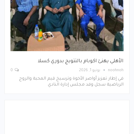
الأهلي يهنئ اكوبام بالتتويج بدوري كسلا
noohnoh
يونيو 1, 2026
0
في إطار تعزيز أواصر الأخوة وترسيخ قيم المحبة والروح
الرياضية سجل وفد مجلس إدارة النادي