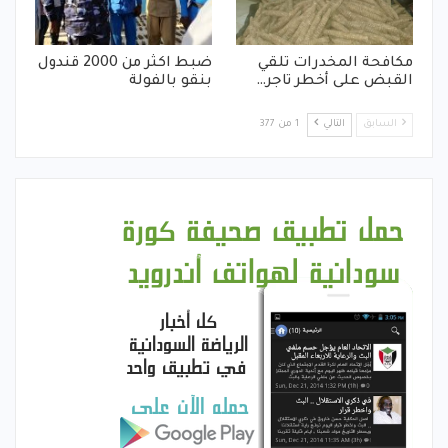
مكافحة المخدرات تلقي
ضبط اكثر من 2000 قندول
القبض على أخطر تاجر…
بنقو بالفولة
السابق
التالي
1 من 377