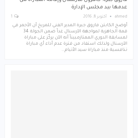
فاروق جبرة: جاهزون للآرسنال وإقامة المباراة من
عدمها بيد مجلس الإدارة
ahmed
أكتوبر 8, 2016
1
أوضح الكابتن فاروق جبرة المدير الفني للمريخ أن الأحمر في
قمة الجاهزية لمواجهة الآرسنال غداً ضمن الجولة 34
لمسابقة الدوري الممتازمبيناً أنه الآن يركّز على مباراة
الآرسنال ولذلك استفاد من فترة عدم أداء أي مباراة
تنافسية منذ مباراة سيد الأتيام…