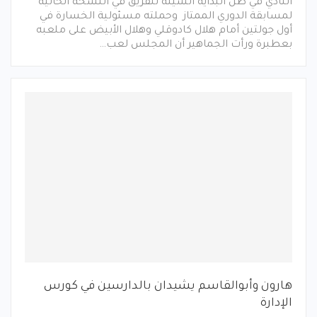
النادي في ظل البداية السيئة للفريق في النسخة الحالية
لمسابقة الدوري الممتاز وحملته مسئولية الخسارة في
أول جولتين أمام هلال كادوقلي وهلال الأبيض على ملعبه
بعطبرة ورأت الجماهير أن المجلس لعب…
هارون وأبوالقاسم يشيدان بالدارسين في كورس
الإدارة