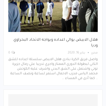
هلال الابيض يوالي اعداده ويواجه الاتحاد البحراوي
وديا
محرر
يناير 16, 2020
0
واصل فريق الكرة بنادي هلال الابيض سلسلة اعداده للشق
الثاني لبطولة الدوري الممتاز واجري تدريبا علي رمال جزيرة
توتي واشتمل علي الشق البدني واشرف عليه الكوتش
محمد الياس مدرب الاحمال استمر لساعة ونصف الساعة
.. كما أدى في المساء …