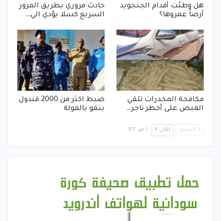
هل وطئت أقدام الجنجويد
حادث مروري بطريق المرور
أرضاً عمروها؟
السريع كسلا يؤدي الي…
مكافحة المخدرات تلقي
ضبط اكثر من 2000 قندول
القبض على أخطر تاجر…
بنقو بالفولة
السابق
التالي
1 من 377