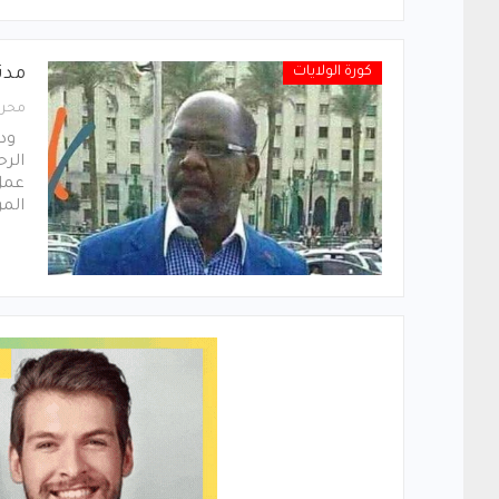
كورة الولايات
مدن
محرر
ودمد
الرح
عمل
الم