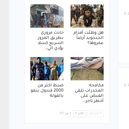
0
هل وطئت أقدام
حادث مروري
الجنجويد أرضاً
بطريق المرور
عمروها؟
السريع كسلا
يؤدي الي…
مكافحة
ضبط اكثر من
0
المخدرات تلقي
2000 قندول بنقو
القبض على
بالفولة
أخطر تاجر…
السابق
التالي
1 من 377