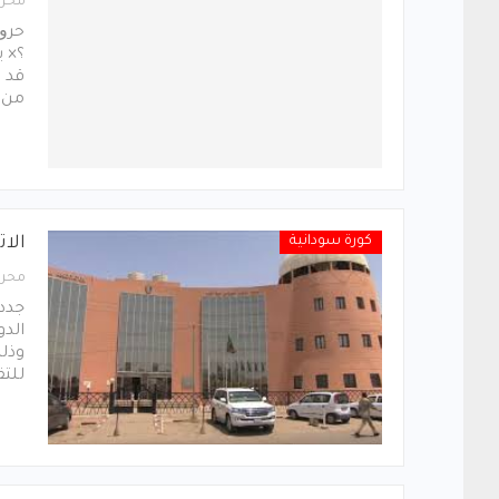
محرر
ﺣﺮﻭ
؟× ﻳ
ﻗﺪ ﻭ
ﻣﻦ 
كورة سودانية
الا
محرر
جدد 
الدو
وذلك
للت