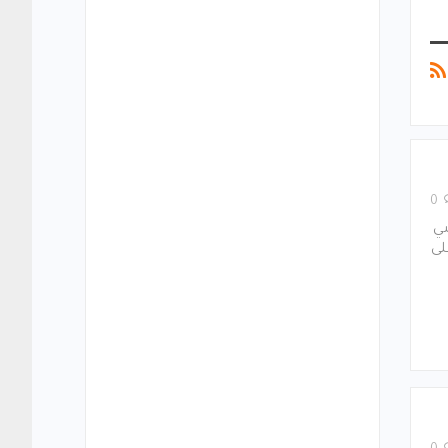
0
شي
لى