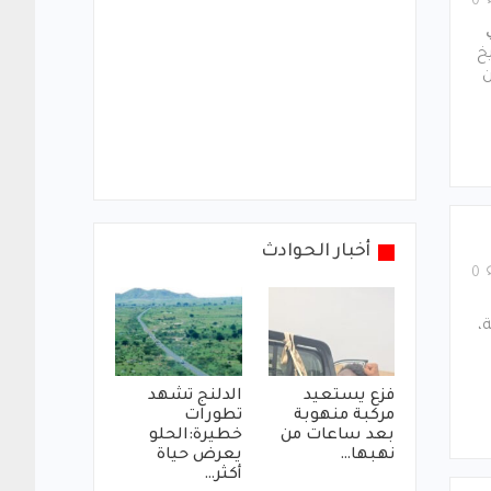
0
ﻱ
ﺦ
ﻦ
أخبار الحوادث
0
،
فزع يستعيد
الدلنج تشهد
مركبة منهوبة
تطورات
بعد ساعات من
خطيرة:الحلو
نهبها…
يعرض حياة
أكثر…