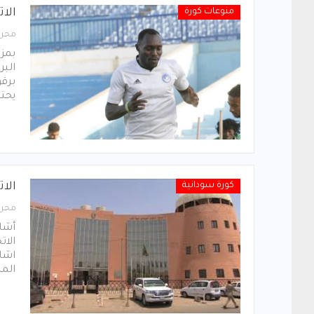
منوعات كورة
الات
محرر
بمزي
البر
برقو
يحتس
كورة سودانية
الا
محرر
الات
اشار
الم