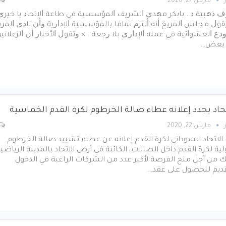
مارس 27, 2020
ﻑ ﺫﻫﺒﻴﺔ ﺩ . ﺑﺎﺑﻜﺮ ﻣﻬﺪﻱ ﺍﻟﺸﺮﻳﻒ ﺍﻟﻤﺆﺳﺴﻴﺔ ﻓﻲ ﻃﺎﻋﺔ ﺍﻻﺗﺤﺎﺩ ﻳﺎ ﺧﻴﺮ
ﻘﻮﻝ ﻣﺠﻠﺲ ﺍﻟﻤﺮﻳﺦ ﺃﻧﻪ ﺃﻟﺘﺰﻡ ﺗﻤﺎﻣﺎ ﺑﺎﻟﻤﺆﺳﺴﻴﺔ ﺍﻹﺩﺍﺭﻳﺔ ﻭﺃﻥ ﻧﺎﺩﻱ ﺍﻟﻤﺮﻳ
ﺩﻉ ﺍﻟﻌﺸﻮﺍﺋﻴﺔ ﻓﻲ ﻋﻤﻠﻪ ﺍﻹﺩﺍﺭﻱ ﺑﻼ ﺭﺟﻌﺔ . × ﻭﺗﻘﻮﻝ ﺍﻷﺧﺒﺎﺭ ﺃﻥ ﺍﻟﺰﻋﻼﻧﻴ
ﺑﻌﺾ…
تحاد يجدد إعلانه عطاء صالة الخرطوم لكرة القدم الخماسية
مارس 22, 2020
الاتحاد السوداني لكرة القدم إعلانه عن عطاء تشييد صالة الخرطوم
لية لكرة القدم داخل الصالات، الكائنة في أرض الاتحاد بالمدينة الرياضية
 من أجل منح الفرصة لأكبر عدد من الشركات الراغبة في الدخول
قديم للحصول على عقد…