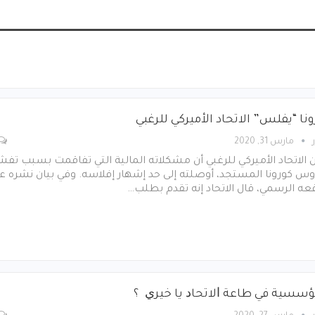
نا “يفلس” الاتحاد الأميركي للرغبي
مارس 31, 2020
 الاتحاد الأميركي للرغبي أن مشكلاته المالية التي تفاقمت بسبب تف
س كورونا المستجد، أوصلته إلى حد إشهار إفلاسه. وفي بيان نشره ع
ه الرسمي، قال الاتحاد إنه تقدم بطلب…
ﺆﺳﺴﻴﺔ ﻓﻲ ﻃﺎﻋﺔ ﺍﻻﺗﺤﺎﺩ ﻳﺎ ﺧﻴﺮﻱ ؟