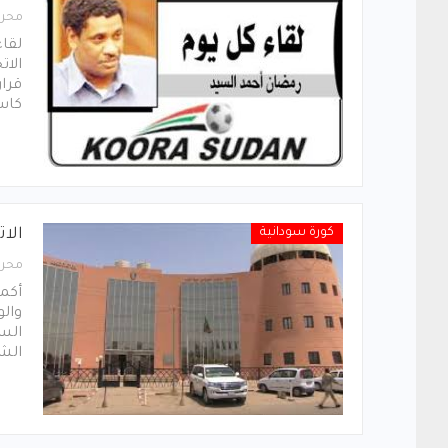
محرر
لقا
الات
قرار
كاس
كورة سودانية
الا
محرر
أكمل
والو
الش