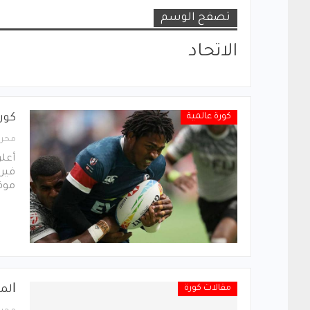
تصفح الوسم
الاتحاد
كورة عالمية
كورو
محرر
أعلن
فيرو
موقع
مقالات كورة
ﺍﻟﻤ