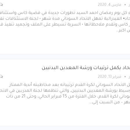
مارس 4, 2020
ء كل يوم رمضان احمد السيد تطورات جديدة في قضية كاس واستئنا
حاد▪︎ الفيدرالية تمهل الاتحاد السوداني مدة شهر • لجنة الاستئنافات تف
 كاس وتقدم ملاحظاتها • السرية تسيطر على الملف وتجميد تنفيذ قرا
 اكبر…
تحاد يكمل ترتيبات ورشة المعدين البدنيين
فبراير 13, 2020
 الاتحاد السوداني لكرة القدم ترتيباته بعد مخاطبته أندية الممتاز
سيط بورشة المعديين البدنيين، والتي تنظمها لجنة المدربين في الاتحا
السوداني لكرة القدم، خلال الفترة من 15 فبراير الحالي، وحتى 21 من ذات
هر – من السبت إلى…