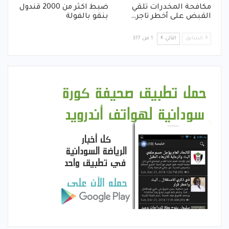
مكافحة المخدرات تلقي
ضبط اكثر من 2000 قندول
القبض على أخطر تاجر…
بنقو بالفولة
السابق
التالي
1 من 377