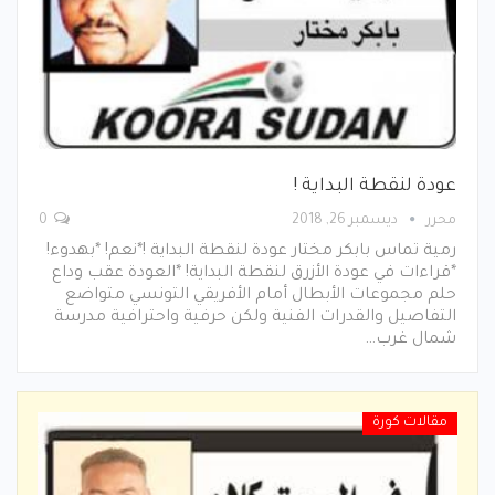
عودة لنقطة البداية !
محرر
ديسمبر 26, 2018
0
رمية تماس بابكر مختار عودة لنقطة البداية !*نعم! *بهدوء!
*قراءات في عودة الأزرق لنقطة البداية! *العودة عقب وداع
حلم مجموعات الأبطال أمام الأفريقي التونسي متواضع
التفاصيل والقدرات الفنية ولكن حرفية واحترافية مدرسة
شمال غرب…
مقالات كورة