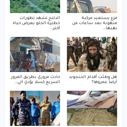
فزع يستعيد مركبة
الدلنج تشهد تطورات
منهوبة بعد ساعات من
خطيرة:الحلو يعرض حياة
نهبها…
أكثر…
هل وطئت أقدام الجنجويد
حادث مروري بطريق المرور
أرضاً عمروها؟
السريع كسلا يؤدي الي…