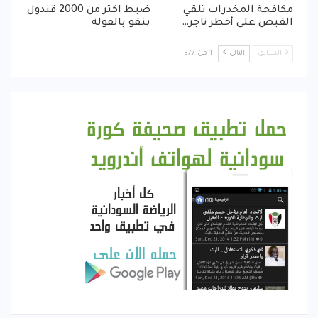
مكافحة المخدرات تلقي
ضبط اكثر من 2000 قندول
القبض على أخطر تاجر…
بنقو بالفولة
السابق
التالي
1 من 377