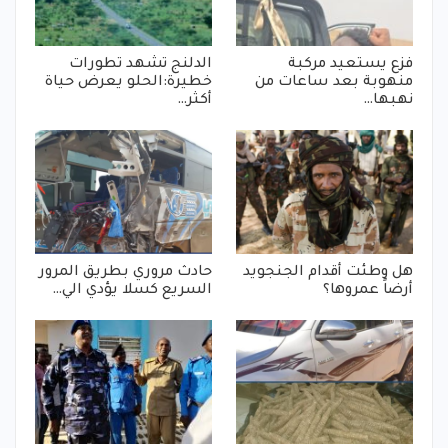
فزع يستعيد مركبة
الدلنج تشهد تطورات
منهوبة بعد ساعات من
خطيرة:الحلو يعرض حياة
نهبها…
أكثر…
هل وطئت أقدام الجنجويد
حادث مروري بطريق المرور
أرضاً عمروها؟
السريع كسلا يؤدي الي…