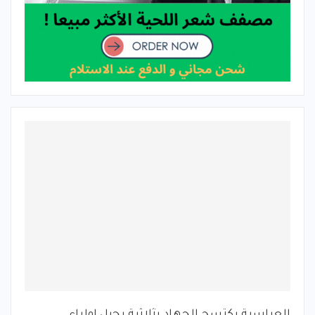
العباسية يكتسح الجهاد بثلاثية بجبل اولياء