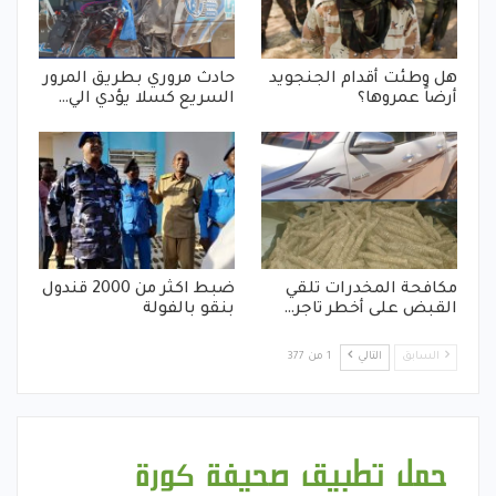
هل وطئت أقدام الجنجويد
حادث مروري بطريق المرور
أرضاً عمروها؟
السريع كسلا يؤدي الي…
مكافحة المخدرات تلقي
ضبط اكثر من 2000 قندول
القبض على أخطر تاجر…
بنقو بالفولة
السابق
التالي
1 من 377