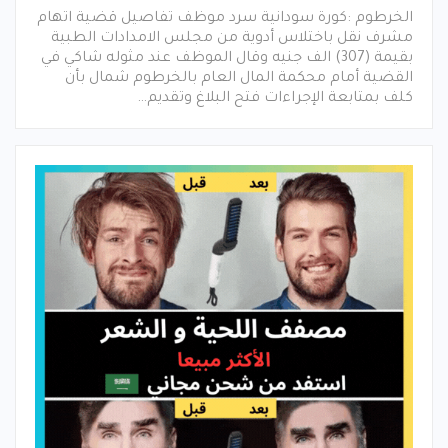
الخرطوم :كورة سودانية سرد موظف تفاصيل قضية اتهام
مشرف نقل باختلاس أدوية من مجلس الامدادات الطبية
بقيمة (307) الف جنيه وقال الموظف عند مثوله شاكي في
القضية أمام محكمة المال العام بالخرطوم شمال بأن
كلف بمتابعة الإجراءات فتح البلاغ وتقديم…