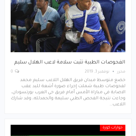
الفحوصات الطبية تثبت سلامة لاعب الهلال سليم
محرر
نوفمبر 3, 2019
0
خضع متوسط ميدان فريق الهلال اللاعب سليم محمد
لفحوصات طبية شملت إجراء صورة أشعة لليد عقب
الاصابة في مباراة الأمس أمام فريق حي العرب بورتسودان،
وجاءت نتيجة الفحص الطبي سليمة والحمدلله، وقد شارك
اللاعب…
حوارات كورة