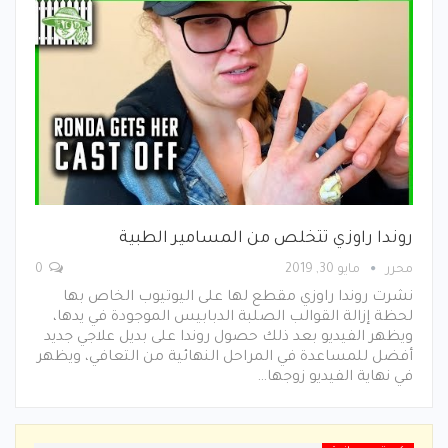
روندا راوزي تتخلص من المسامير الطبية
محرر
مايو 30, 2019
0
نشرت روندا راوزي مقطع لها على اليوتيوب الخاص بها
لحظة إزالة القوالب الصلبة الدبابيس الموجودة في يدها،
ويظهر الفيديو بعد ذلك حصول روندا على بديل علاجي جديد
أفضل للمساعدة في المراحل النهائية من التعافي، ويظهر
في نهاية الفيديو زوجها…