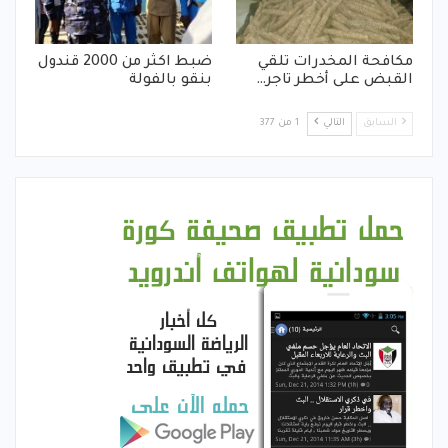
مكافحة المخدرات تلقي
ضبط اكثر من 2000 قندول
القبض على أخطر تاجر…
بنقو بالفولة
السابق
التالي
1 من 377