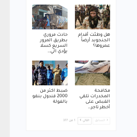
هل وطئت أقدام
حادث مروري
الجنجويد أرضاً
بطريق المرور
عمروها؟
السريع كسلا
يؤدي الي…
مكافحة
ضبط اكثر من
المخدرات تلقي
2000 قندول بنقو
القبض على
بالفولة
أخطر تاجر…
السابق
التالي
1 من 377