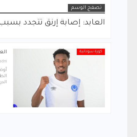
تصفح الوسم
العابد: إصابة إرنق تتجدد بسب
كورة سودانية
الع
_adm
أوضح
الط
الدر