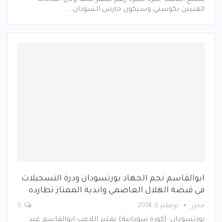
الفنيين بكوستي وسيكون حارس السودان…
ابوالقاسم نجم الجهاد بورتسودان ودرة التسجيلات
في قبضة الهلال العاصمي واندية الممتاز تطارده
محرر
نوفمبر 6, 2014
0
بورتسودان: (كورة سودانية) يعتبر اللاعب ابوالقاسم عبد