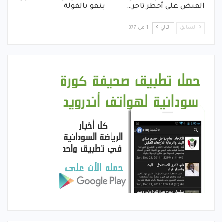
القبض على أخطر تاجر…
بنقو بالفولة
السابق
التالي
1 من 377