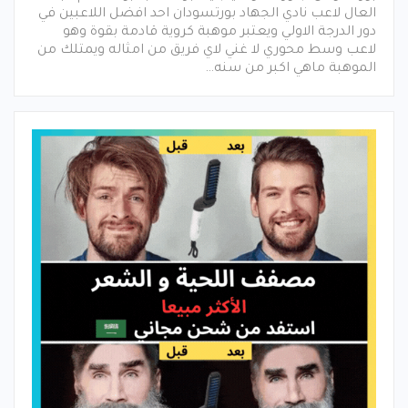
العال لاعب نادي الجهاد بورتسودان احد افضل اللاعبين في
دور الدرجة الاولي ويعتبر موهبة كروية قادمة بقوة وهو
لاعب وسط محوري لا غني لاي فريق من امثاله ويمتلك من
الموهبة ماهي اكبر من سنه…