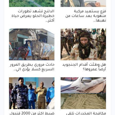
فزع يستعيد مركبة
الدلنج تشهد تطورات
منهوبة بعد ساعات من
خطيرة:الحلو يعرض حياة
نهبها…
أكثر…
هل وطئت أقدام الجنجويد
حادث مروري بطريق المرور
أرضاً عمروها؟
السريع كسلا يؤدي الي…
مكافحة المخدرات تلقي
ضبط اكثر من 2000 قندول