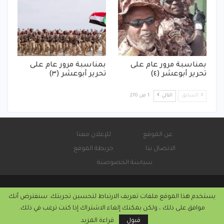
بمناسبة مرور عام على
بمناسبة مرور عام على
تحرير أبوعشر (٤)
تحرير أبوعشر (٣)
السابق
التالي
1 من 270
عن الموقع
للإعلان معنا
الاتصال بنا
خريطة الموقع
سياسة الخصوصية
يستخدم هذا الموقع ملفات تعريف الارتباط لتحسين تجربتك. سنفترض أنك
© 2026 - صحيفة كورة سودانية الإلكترونية.
موافق على ذلك ، ولكن يمكنك إلغاء الاشتراك إذا كنت ترغب في ذلك.
التركيب والاستضافة من
كريستا هوست
قبول
قراءة المزيد