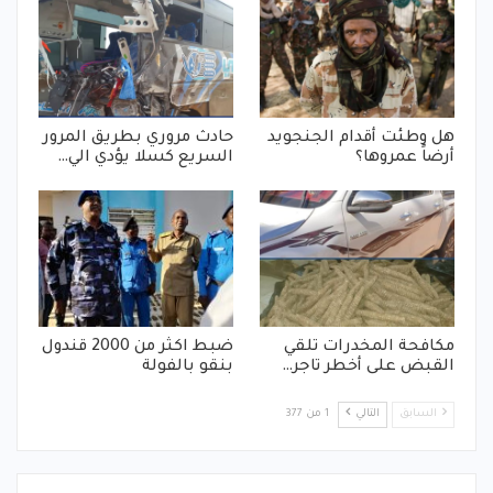
هل وطئت أقدام الجنجويد
حادث مروري بطريق المرور
أرضاً عمروها؟
السريع كسلا يؤدي الي…
مكافحة المخدرات تلقي
ضبط اكثر من 2000 قندول
القبض على أخطر تاجر…
بنقو بالفولة
السابق
التالي
1 من 377