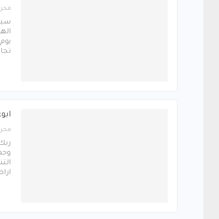
محرر
سيؤ
الهل
تجار
ابو
محرر
ربك:
وحمز
الت
اراض