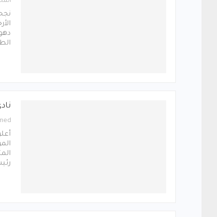
المح
الأر
الطف
ناد
med
أعلن
المر
المت
رئيس