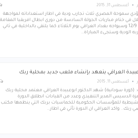
أغسطس 31, 2015
دي سموحة المصري ثلاث تجارب ودية في اطار استعداداته لمواجهة
ال في ختام مباريات الجولة السادسة من دوري ابطال افريقيا المقامة
يوم 12/9 وسيواجه بغداد العراقي يوم الثلاثاء كما يلتقي بالداخلية في ثاني
به الودية وستجىء المباراة…
عبيدة العراقي يتعهد بإنشاء ملعب جديد بمحلية ربك
أغسطس 11, 2015
 (كورة سودانية) شهد الدكتور ابوعبيدة العراقي معتمد محلية ربك
ة الدسيس المدير التنفيذي وعدد من القيادات انطلاق الدورة
نشيطية للمؤسسات الحكومية للخماسيات بربك التي ينظمها مكتب
ي ربك.. واكد العراقي ان الدورة تأتي في اطار…