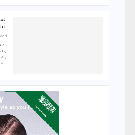
الم
الش
med
عقد 
رئيس
وامي
التنفي