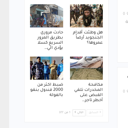
0
ة
هل وطئت أقدام
حادث مروري
الجنجويد أرضاً
بطريق المرور
عمروها؟
السريع كسلا
يؤدي الي…
مكافحة
ضبط اكثر من
المخدرات تلقي
2000 قندول بنقو
0
القبض على
بالفولة
أخطر تاجر…
السابق
التالي
1 من 377