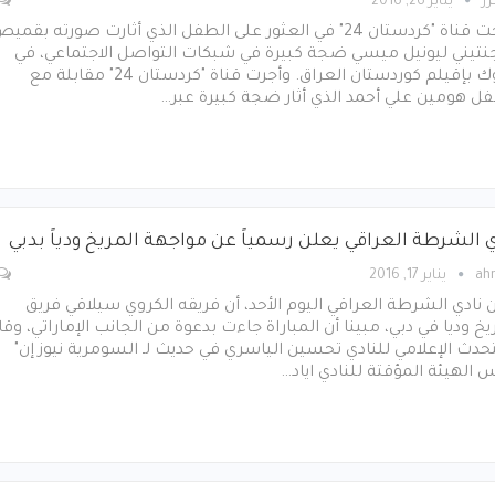
رر
يناير 26, 2016
نجحت قناة "كردستان 24" في العثور على الطفل الذي أثارت صورته بقمي
جنتيني ليونيل ميسي ضجة كبيرة في شبكات التواصل الاجتماعي، في
دهوك بإقيلم كوردستان العراق. وأجرت قناة "كردستان 24" مقابلة مع
ل هومين علي أحمد الذي أثار ضجة كبيرة عبر…
ي الشرطة العراقي يعلن رسمياً عن مواجهة المريخ ودياً بدبي
ah
يناير 17, 2016
 نادي الشرطة العراقي اليوم الأحد، أن فريقه الكروي سيلاقي فريق
يخ وديا في دبي، مبينا أن المباراة جاءت بدعوة من الجانب الإماراتي، وقا
حدث الإعلامي للنادي تحسين الياسري في حديث لـ السومرية نيوز إن"
 الهيئة المؤقتة للنادي اياد…