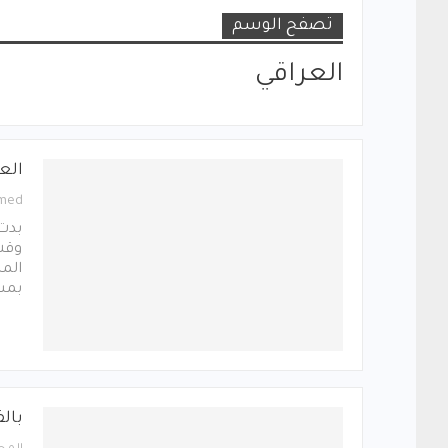
تصفح الوسم
العراقي
العر
med
بدت 
وقت
المب
بمسا
بال