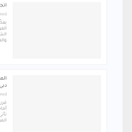
اتج
med
يفضّ
الفر
الشر
وال
الم
دبي
med
قرر 
أمام
تأتي
المر