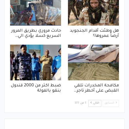
هل وطئت أقدام الجنجويد
حادث مروري بطريق المرور
أرضاً عمروها؟
السريع كسلا يؤدي الي…
مكافحة المخدرات تلقي
ضبط اكثر من 2000 قندول
القبض على أخطر تاجر…
بنقو بالفولة
السابق
التالي
1 من 377