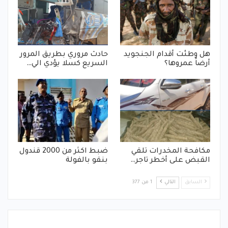
هل وطئت أقدام الجنجويد
حادث مروري بطريق المرور
أرضاً عمروها؟
السريع كسلا يؤدي الي…
مكافحة المخدرات تلقي
ضبط اكثر من 2000 قندول
القبض على أخطر تاجر…
بنقو بالفولة
السابق
التالي
1 من 377