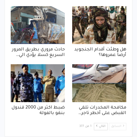
هل وطئت أقدام الجنجويد
حادث مروري بطريق المرور
أرضاً عمروها؟
السريع كسلا يؤدي الي…
مكافحة المخدرات تلقي
ضبط اكثر من 2000 قندول
القبض على أخطر تاجر…
بنقو بالفولة
السابق
التالي
1 من 377