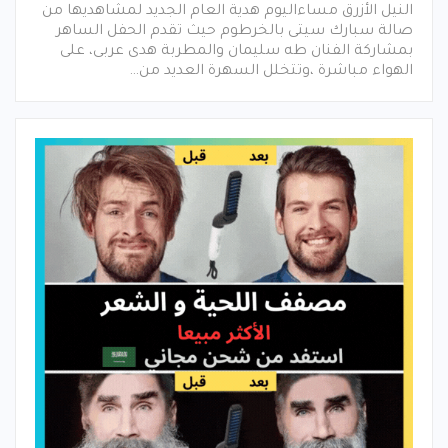
النيل الأزرق مساءاليوم هدية العام الجديد لمشاهديها من
صالة سبارك سيتى بالخرطوم حيث تقدم الحفل الساهر
بمشاركة الفنان طه سليمان والمطربة هدى عربى، على
الهواء مباشرة ،وتتخلل السهرة العديد من…