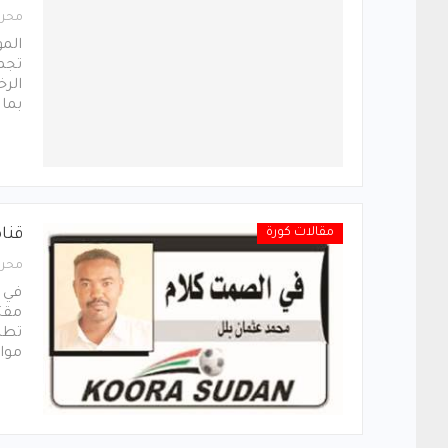
محرر
المو
تجمع
الرخ
بما 
مقالات كورة
قناة
محرر
في ا
مقتر
تطال
موا