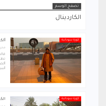
تصفح الوسم
الكاردينال
كورة سودانية
ﺍﻟﻜ
محرر
ﻗﺎﻟ
ﺗﻄﺒﻴ
ﺍﻟﺼﻐ
ﺍﺳﺮ
كورة سودانية
الكا