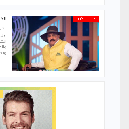
منوعات كورة
الكا
محرر
علم
الهل
والف
وبح