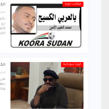
مقالات كورة
الكا
محرر
بالع
دي !
(الف
الكي
كورة سودانية
الكا
محرر
نفى 
بنها
وقال