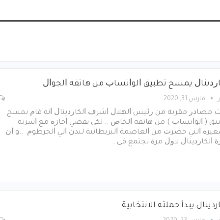
ﺎﺭﺩﻳﻨﺎﻝ ﻳﻤﺴﺢ ﺗﻄﺒﻴﻖ ﺍﻟﻮﺍﺗﺴﺎﺏ ﻣﻦ ﻫﺎتفه ﺍﻟﺠﻮﺍﻝ
مارس 31, 2020
ﺖ ﻣﺼﺎﺩﺭ ﻣﻘﺮﺑﺔ ﻣﻦ ﺭﺋﻴﺲ ﺍﻟﻬﻼﻝ ﺍﺷﺮﻑ ﺍﻟﻜﺎﺭﺩﻳﻨﺎﻝ ﺍﻧﻪ ﻗﺎﻡ ﺑﻤﺴﺢ
ﻖ ‏( ﺍﻟﻮﺍﺗﺴﺎﺏ ‏) ﻣﻦ ﻫﺎﺗﻔﻪ ﺍﻟﺨﺎﺹ .. ﻟﻜﻲ ﻳﻘﻀﻲ ﺍﺟﺎﺯﻩ ﻣﻊ ﺍﺳﺮﺗﻪ
ﻴﺮﻩ ﺍﻟﺘﻲ ﺣﻀﺮﺕ ﻣﻦ ﺍﻟﻌﺎﺻﻤﺔ ﺍﻟﺒﺮﻳﻄﺎﻧﻴﺔ ﻟﻨﺪﻥ ﺍﻟﻲ ﺍﻟﺨﺮﻃﻮﻡ ..و ﺍﻥ
ﺓ ﺍﻟﻜﺎﺭﺩﻳﻨﺎﻝ ﻻﻭﻝ ﻣﺮﺓ ﺗﺠﺘﻤﻊ ﻓﻲ…
ردينال يبدأ حملته الانتخابية