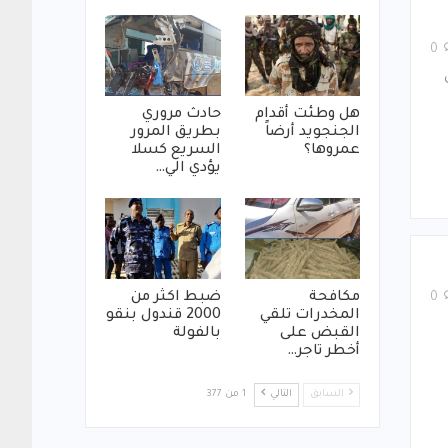
0
هل وطئت أقدام
حادث مروري
الجنجويد أرضاً
بطريق المرور
عمروها؟
السريع كسلا
يؤدي الي…
مكافحة
ضبط اكثر من
0
المخدرات تلقي
2000 قندول بنقو
القبض على
بالفولة
أخطر تاجر…
السابق
التالي
1 من 377