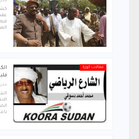
محرر
كشف 
عقد 
فيه 
الم
مقالات كورة
الك
فلي
محرر
الشا
الان
الصح
باعت