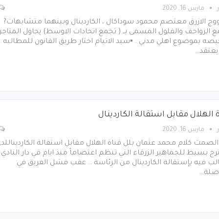
مارس 16, 2020
وج الازرق معتصم محمود سوداكال ، الكاردينال وبينهما متشابهات?
 الزواحف والفلول المسمى بــ ( تجمع اتحادات الاوسط) يحاول المتاجر
يصه بموضوع اهلي مدني . ▪سيد الاتيام اختار طريق القانون للمطالبه
يعتقد…
 الهلال مقابل استقالة الكاردينال
مارس 16, 2020
لصمت كلام محمد عثمان بلل قناة الهلال مقابل استقالة الكارديناللد
ح بسيط للجماهير الزرقاء التي تنظم اعتصاماً منذ ايام في دار النادي .
ب فيه بإستقالة الكاردينال من الرئاسة .. عقب فشل الفريق في
صلة…