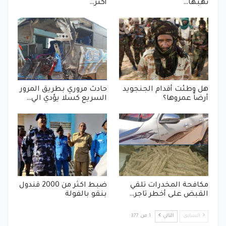
نهبها…
أكثر…
هل وطئت أقدام الجنجويد
حادث مروري بطريق المرور
أرضاً عمروها؟
السريع كسلا يؤدي الي…
مكافحة المخدرات تلقي
ضبط اكثر من 2000 قندول
القبض على أخطر تاجر…
بنقو بالفولة
السابق
التالي
1 من 377