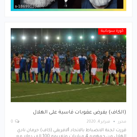
كورة سودانية
(الكاف) يفرض عقوبات قاسية على الهلال
محرر
فبراير 4, 2020
0
قررت لجنة الانضباط بالاتحاد ﺍﻻﻓﺮﻳﻘﻲ (كاف) حرمان نادي
الهلال من جمهوره 4 مباريات وتغريمه 100 الف دولار مع