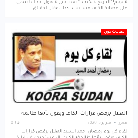
لا يرحم! *التاريخ لا يكذب! * نعم..حتى لا يقول احد اننا نتجنى
علي عصابة الكاف فسنسند هذا المقال لحقائق…
مقالات كورة
الهلال يرفض قرارات الكاف ويقول بأنها ظالمة
محرر
فبراير 5, 2020
0
لقاء كل يوم رمضان احمد السيد الهلال يرفض قرارات