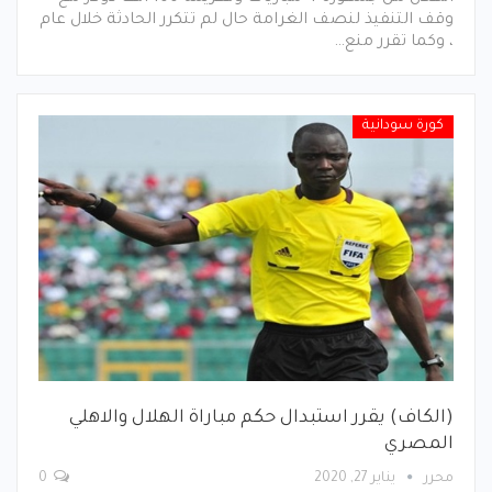
وقف التنفيذ لنصف الغرامة حال لم تتكرر الحادثة خلال عام
، وكما تقرر منع…
كورة سودانية
(الكاف) يقرر استبدال حكم مباراة الهلال والاهلي
المصري
محرر
يناير 27, 2020
0