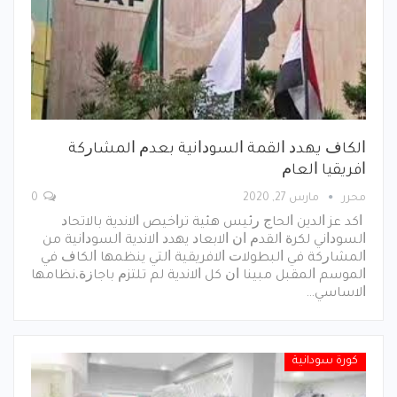
ﺍﻟﻜﺎﻑ ﻳﻬﺪﺩ ﺍﻟﻘﻤﺔ ﺍﻟﺴﻮﺩﺍﻧﻴﺔ ﺑﻌﺪﻡ ﺍﻟﻤﺸﺎﺭﻛﺔ
ﺍﻓﺮﻳﻘﻴﺎ ﺍﻟﻌﺎﻡ
محرر
مارس 27, 2020
0
ﺍﻛﺪ ﻋﺰ ﺍﻟﺪﻳﻦ ﺍﻟﺤﺎﺝ ﺭﺋﻴﺲ ﻫﺌﻴﺔ ﺗﺮﺍﺧﻴﺺ ﺍﻻﻧﺪﻳﺔ ﺑﺎﻻﺗﺤﺎﺩ
ﺍﻟﺴﻮﺩﺍﻧﻲ ﻟﻜﺮﺓ ﺍﻟﻘﺪﻡ ﺍﻥ ﺍﻻﺑﻌﺎﺩ ﻳﻬﺪﺩ ﺍﻻﻧﺪﻳﺔ ﺍﻟﺴﻮﺩﺍﻧﻴﺔ ﻣﻦ
ﺍﻟﻤﺸﺎﺭﻛﺔ ﻓﻲ ﺍﻟﺒﻄﻮﻻﺕ ﺍﻻﻓﺮﻳﻘﻴﺔ ﺍﻟﺘﻲ ﻳﻨﻈﻤﻬﺎ ﺍﻟﻜﺎﻑ ﻓﻲ
ﺍﻟﻤﻮﺳﻢ ﺍﻟﻤﻘﺒﻞ ﻣﺒﻴﻨﺎ ﺍﻥ ﻛﻞ ﺍﻻﻧﺪﻳﺔ ﻟﻢ ﺗﻠﺘﺰﻡ ﺑﺎﺟﺎﺯﺓ،ﻧﻈﺎﻣﻬﺎ
ﺍﻻﺳﺎﺳﻲ…
كورة سودانية