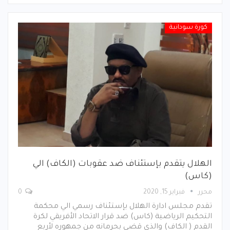
كورة سودانية
الهلال يتقدم بإستئناف ضد عقوبات (الكاف) الي
(كاس)
محرر
فبراير 15, 2020
0
تقدم مجلس ادارة الهلال بإستئناف رسمي الي محكمة
التحكيم الرياضية (كاس) ضد قرار الاتحاد الأفريقي لكرة
القدم ( الكاف) والذي قضي بحرمانه من جمهوره لأربع