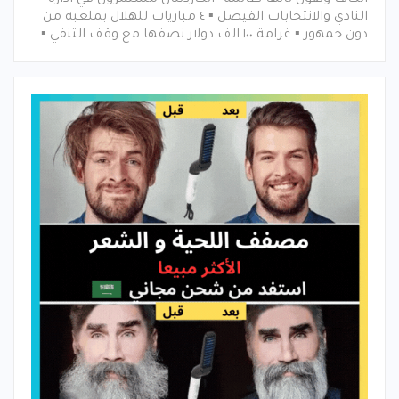
الكاف ويقول بأنها ظالمة▪︎ الكاردينال مستمرون في ادارة
النادي والانتخابات الفيصل ▪︎ ٤ مباريات للهلال بملعبه من
دون جمهور ▪︎ غرامة ١٠٠ الف دولار نصفها مع وقف التنفي ▪︎…