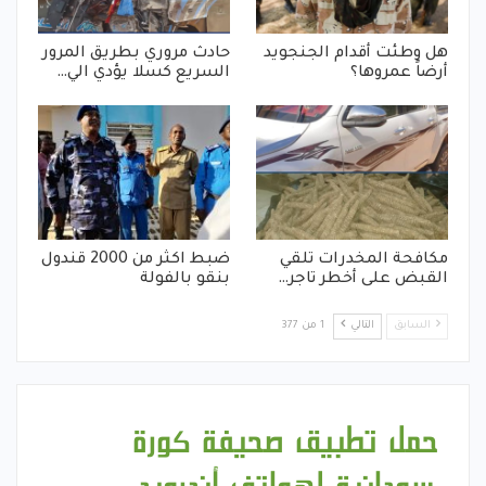
هل وطئت أقدام الجنجويد
حادث مروري بطريق المرور
أرضاً عمروها؟
السريع كسلا يؤدي الي…
مكافحة المخدرات تلقي
ضبط اكثر من 2000 قندول
القبض على أخطر تاجر…
بنقو بالفولة
السابق
التالي
1 من 377