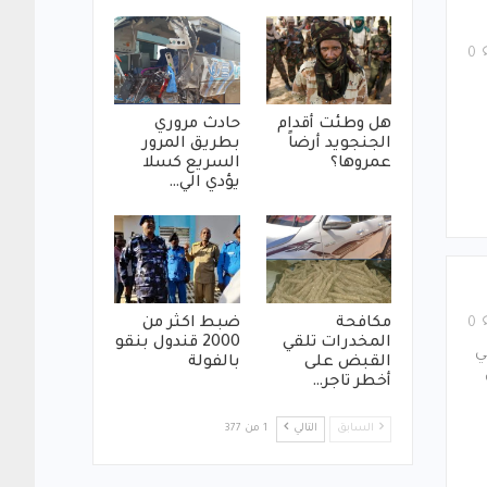
0
هل وطئت أقدام
حادث مروري
الجنجويد أرضاً
بطريق المرور
عمروها؟
السريع كسلا
يؤدي الي…
مكافحة
ضبط اكثر من
0
المخدرات تلقي
2000 قندول بنقو
ي
القبض على
بالفولة
أخطر تاجر…
السابق
التالي
1 من 377