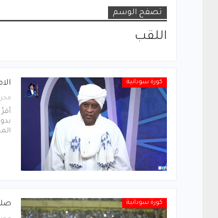
تصفح الوسم
اللقب
كورة سودانية
الا
محرر
أقرّ
بدور
الم
كورة سودانية
صلاح