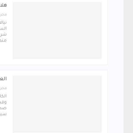
هلا
محرر
نيال
السد
شرس
منط
الع
محرر
الكا
وقب
ضمن 
سيش