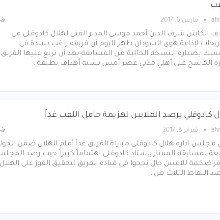
قب
ah
مارس 6, 2017
الكابتن شرف الدين أحمد موسى المدير الفني لهلال كادوقلي في
يحات لإذاعة هوى السودان ظهر اليوم أن فريقه راغب بشدة في
سك بصدارة النسخة الحالية من المسابقة بعد أن تربع عليها الفريق
زه الكاسح على أهلي مدني عصر أمس بستة أهداف نظيفة…
ل كادوقلي يرصد الملايين لهزيمة حامل اللقب غداً
ah
فبراير 8, 2017
 مجلس ادارة هلال كادوقلي مباراة الفريق غداً أمام الهلال ضمن الجول
بعة لمسابقة الممتاز بإستاد كادوقلي اهتماماً كبيراً حيث رصد المجل
ز ضخمة للاعبين حال نجحوا في قيادة الفريق لتحقيق الفوز على الهلال
د النقاط الثلاث من…