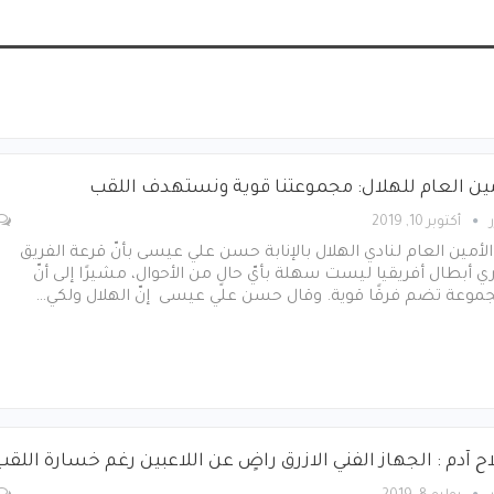
مين العام للهلال: مجموعتنا قوية ونستهدف اللقب
أكتوبر 10, 2019
 الأمين العام لنادي الهلال بالإنابة حسن علي عيسى بأنّ قرعة الفريق
ي أبطال أفريقيا ليست سهلة بأيّ حالٍ من الأحوال، مشيرًا إلى أنّ
جموعة تضم فرقًا قوية. وقال حسن علي عيسى إنّ الهلال ولكي…
 آدم : الجهاز الفني الازرق راضٍ عن اللاعبين رغم خسارة اللقب