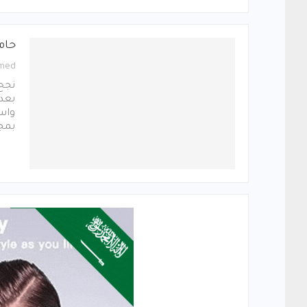
حام
med
نجح
بعد 
بمجموع 