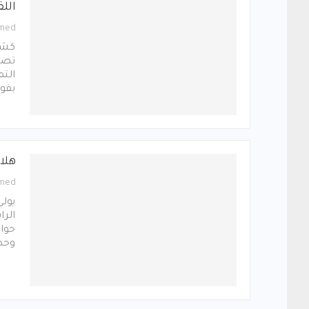
الل
med
كشف 
تصر
التم
بفو
هلا
med
يولي
الرا
حواف
وحص