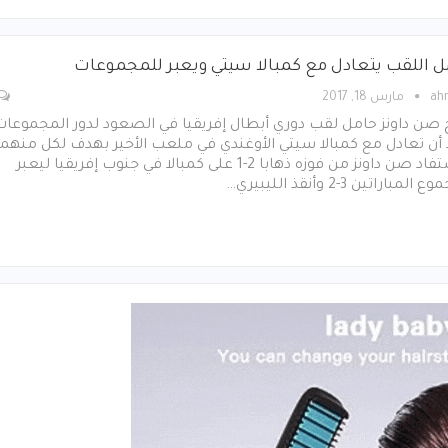
ل اللقب يتعادل مع كمبالا سيتي ويعبر للمجموعات
ah
مارس 18, 2017
 صن داونز حامل لقب دوري أبطال إفريقيا في الصعود لدور المجموعات
أن تعادل مع كمبالا سيتي الأوغندي في ملعب الأخير بهدف لكل منهما
واستفاد صن داونز من فوزه ذهابا 2-1 على كمبالا في جنوب إفريقيا ليعبر
المباراتين 3-2 وأنقذ الليبيري…