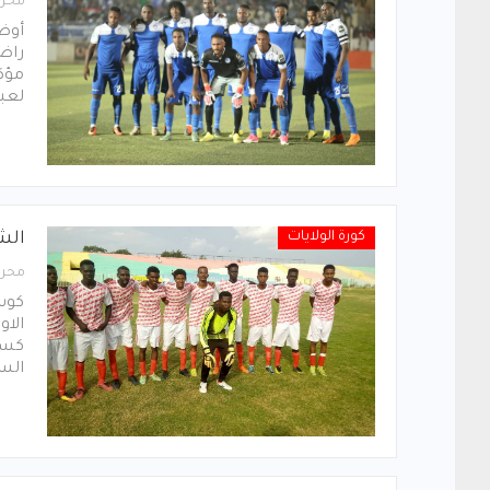
محرر
أوضح
راضو
مؤكد
لعب
كورة الولايات
الش
محرر
كوس
الاو
كسب
السم