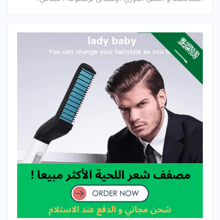
السادسة و النص الدوري الإسبانى برشلونة / خيتافي…