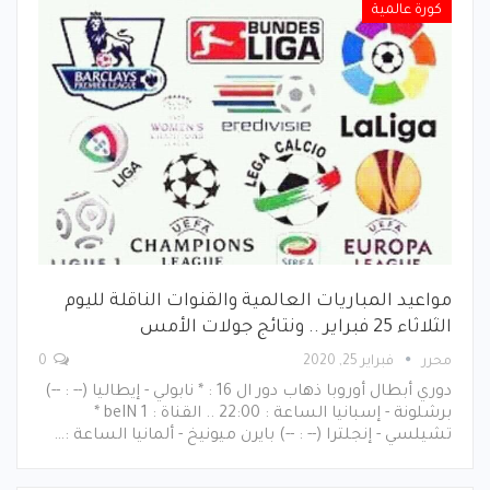
كورة عالمية
مواعيد المباريات العالمية والقنوات الناقلة لليوم
الثلاثاء 25 فبراير .. ونتائج جولات الأمس
محرر
فبراير 25, 2020
0
دوري أبطال أوروبا ذهاب دور ال 16 : * نابولي - إيطاليا (-- : --)
برشلونة - إسبانيا الساعة : 22:00 .. القناة : beIN 1 *
تشيلسي - إنجلترا (-- : --) بايرن ميونيخ - ألمانيا الساعة :…