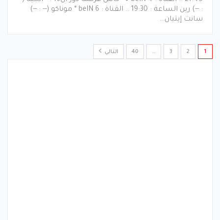
21:45 .. القناة : beIN 4 ◄ كأس فرنسا دور ال16 : * أنجيه (--
: --) رين الساعة : 19:30 .. القناة : beIN 6 * موناكو (-- : --)
سانت إيتيان…
1
2
3
…
40
التالي