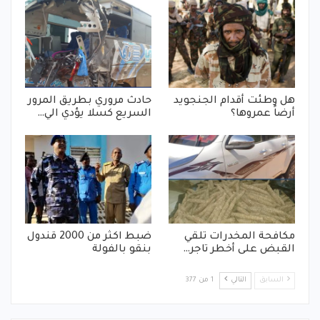
هل وطئت أقدام الجنجويد
حادث مروري بطريق المرور
أرضاً عمروها؟
السريع كسلا يؤدي الي…
مكافحة المخدرات تلقي
ضبط اكثر من 2000 قندول
القبض على أخطر تاجر…
بنقو بالفولة
السابق
التالي
1 من 377