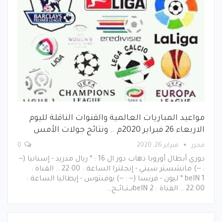
مواعيد المباريات العالمية والقنوات الناقلة لليوم
الاربعاء 26 فبراير 2020م .. ونتائج جولات الأمس
محرر
فبراير 26, 2020
0
دوري أبطال أوروبا ذهاب دور ال 16 : * ريال مدريد - إسبانيا (--
: --) مانشستر سيتي - إنجلترا الساعة : 22:00 .. القناة :
beIN 1 * ليون - فرنسا (-- : --) يوفنتوس - إيطاليا الساعة :
22:00 .. القناة : beIN 2نــتــائــج…