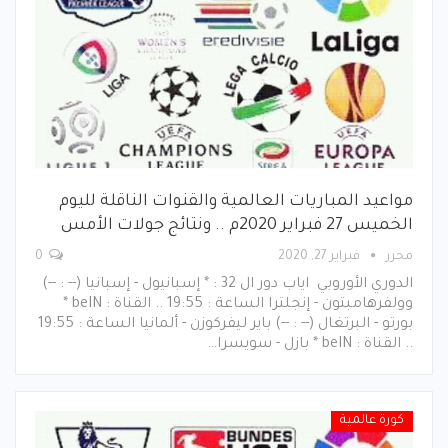
مواعيد المباريات العالمية والقنوات الناقلة لليوم
الخميس 27 فبراير 2020م .. ونتائج جولات الأمس
محرر
فبراير 27, 2020
0
الدوري الأوروبي اياب دور ال 32 : * إسبانيول - إسبانيا (-- : --)
وولفرهامبتون - إنجلترا الساعة : 19:55 .. القناة : beIN *
بورتو - البرتغال (-- : --) باير ليفركوزن - ألمانيا الساعة : 19:55
.. القناة : beIN * بازل - سويسرا…
كورة عالمية