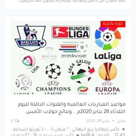
ضد نابولى فى كأس إيطاليا، ومباراة ديجون ضد باريس…
كورة عالمية
مواعيد المباريات العالمية والقنوات الناقلة لليوم
الثلاثاء 28 يناير 2020م .. ونتائج جولات الأمس
محرر
يناير 28, 2020
0
◄ كأس إيطاليا ربع النهائي : * ميلان (-- : --) تورينو الساعة :