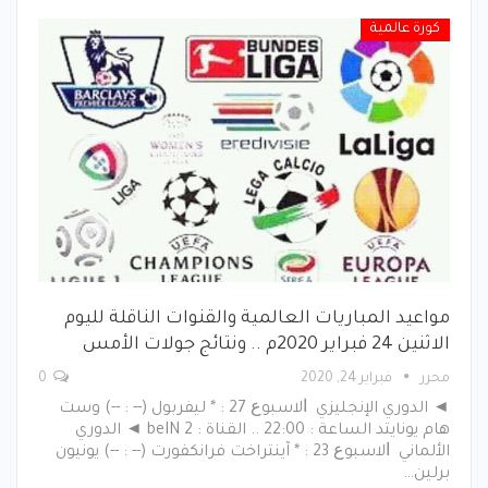
كورة عالمية
مواعيد المباريات العالمية والقنوات الناقلة لليوم
الاثنين 24 فبراير 2020م .. ونتائج جولات الأمس
محرر
فبراير 24, 2020
0
◄ الدوري الإنجليزي ﺍﻻﺳﺒﻮﻉ 27 : * ليفربول (-- : --) وست
هام يونايتد الساعة : 22:00 .. القناة : beIN 2 ◄ الدوري
الألماني ﺍﻻﺳﺒﻮﻉ 23 : * آينتراخت فرانكفورت (-- : --) يونيون
برلين…