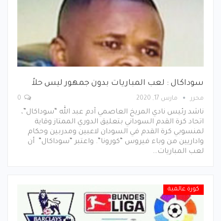
سوداكال : لعب المباريات بدون جمهور ليس حلاً
محرر
مارس 17, 2020
0
ناشد رئيس نادي المريخ العاصمي آدم عبد الله “سوداكال”،
اتحاد كرة القدم السوداني بتعليق الدوري الممتاز وقاية
لمنسوبي كرة القدم في السودان لاعبين ومدربين وحكام
واداريين من وباء فيروس “كورونا”. واعتبر “سوداكال” أن
لعب المباريات…
كورة عالمية