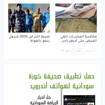
مكافحة المخدرات تلقي
ضبط اكثر من 2000 قندول
القبض على أخطر تاجر…
بنقو بالفولة
السابق
التالي
1 من 377