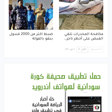
مكافحة المخدرات تلقي
ضبط اكثر من 2000 قندول
القبض على أخطر تاجر…
بنقو بالفولة
السابق
التالي
1 من 377