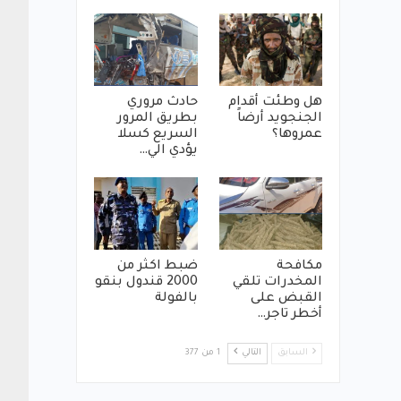
هل وطئت أقدام
حادث مروري
الجنجويد أرضاً
بطريق المرور
عمروها؟
السريع كسلا
يؤدي الي…
مكافحة
ضبط اكثر من
المخدرات تلقي
2000 قندول بنقو
القبض على
بالفولة
أخطر تاجر…
السابق
التالي
1 من 377