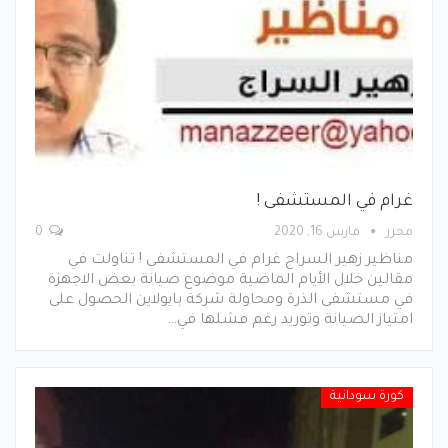
غرام في المستشفى !
محرر
مارس 16, 2020
0
مناظير زهير السراج غرام في المستشفى ! تناولت في
مقالين خلال الأيام الماضية موضوع صيانة بعض الاجهزة
في مستشفى الذرة ومحاولة شركة بايولاين الحصول على
امتياز الصيانة وتوريد رغم فشلها في…
كورة سودانية