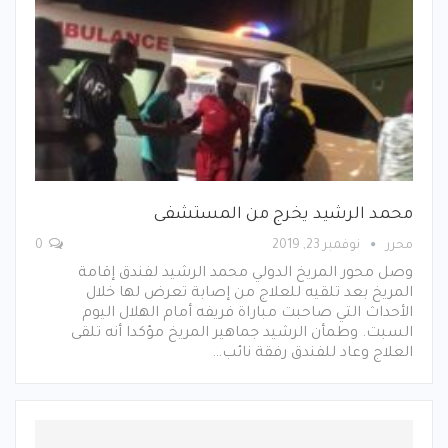
محمد الرشيد يخرج من المستشفى
محرر
نوفمبر 23, 2019
0
وصل محور المريخ الدولي محمد الرشيد لفندق إقامة
المريخ بعد تلقيه للعلاج من إصابة تعرض لها خلال
الأحداث التي صاحبت مباراة فريفه أمام الهلال اليوم
السبت. وطمأن الرشيد جماهير المريخ مؤكدا أنه تلقى
العلاج وعاد للفندق رفقة نائب…