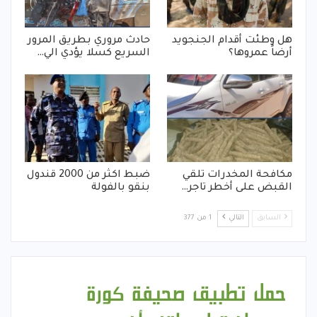
هل وطئت أقدام الجنجويد
حادث مروري بطريق المرور
أرضاً عمروها؟
السريع كسلا يؤدي الي…
مكافحة المخدرات تلقي
ضبط اكثر من 2000 قندول
القبض على أخطر تاجر…
بنقو بالفولة
السابق
التالي
1 من 377