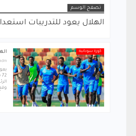
تصفح الوسم
الهلال يعود للتدريبات استعداد
كورة سودانية
اله
_adm
يعود
2
الرئ
وقع