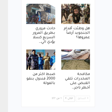
هل وطئت أقدام
حادث مروري
الجنجويد أرضاً
بطريق المرور
عمروها؟
السريع كسلا
يؤدي الي…
مكافحة
ضبط اكثر من
المخدرات تلقي
2000 قندول بنقو
القبض على
بالفولة
أخطر تاجر…
السابق
التالي
1 من 377