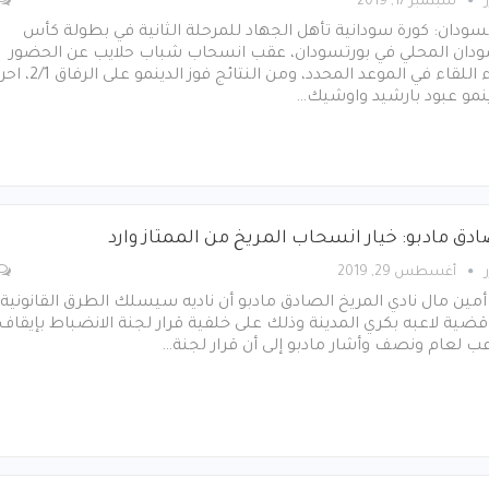
سبتمبر 17, 2019
سودان: كورة سودانية تأهل الجهاد للمرحلة الثانية في بطولة كأس
ودان المحلي في بورتسودان، عقب انسحاب شباب حلايب عن الحضور
لآداء اللقاء في الموعد المحدد، ومن النتائج فوز الدينمو على الرفا
ينمو عبود بارشيد واوشيك…
ادق مادبو: خيار انسحاب المريخ من الممتاز وارد
أغسطس 29, 2019
أمين مال نادي المريخ الصادق مادبو أن ناديه سيسلك الطرق القانونية
ضية لاعبه بكري المدينة وذلك على خلفية قرار لجنة الانضباط بإيقاف
عب لعام ونصف وأشار مادبو إلى أن قرار لجنة…