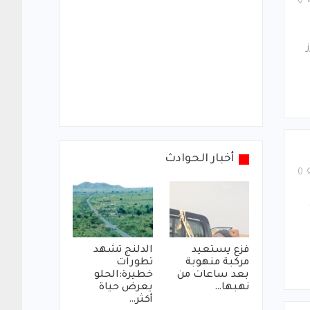
0
ق 2/1، احرز
أخبار الحوادث
0
فزع يستعيد
الدلنج تشهد
مركبة منهوبة
تطورات
بعد ساعات من
خطيرة:الحلو
نهبها…
يعرض حياة
أكثر…