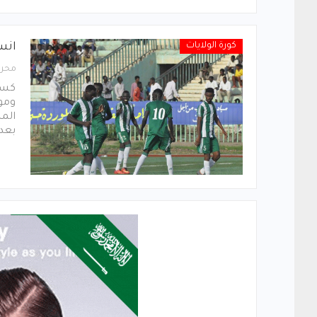
كورة الولايات
انس
محرر
كسلا
ومو
المب
بعد 