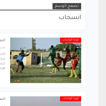
تصفح الوسم
انسحاب
كورة الولايات
انس
محرر
الحص
مبار
حيث 
هدف
كورة الولايات
انس