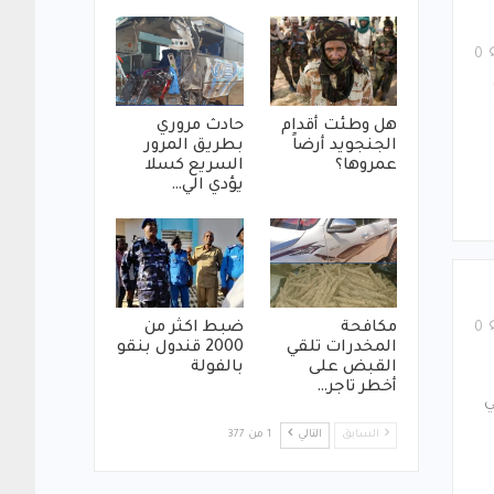
0
هل وطئت أقدام
حادث مروري
الجنجويد أرضاً
بطريق المرور
عمروها؟
السريع كسلا
يؤدي الي…
مكافحة
ضبط اكثر من
0
المخدرات تلقي
2000 قندول بنقو
القبض على
بالفولة
أخطر تاجر…
ذهبي
السابق
التالي
1 من 377