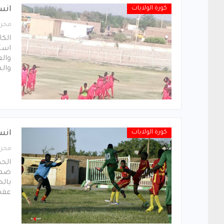
كورة الولايات
انس
محرر
الك
استئ
وال
كورة الولايات
انس
محرر
الحص
ضمن 
عقب 