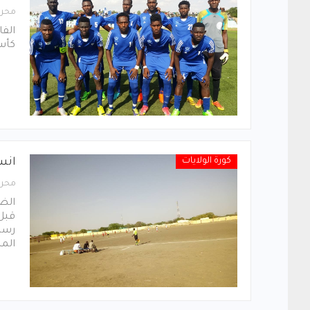
محرر
الفا
كأس
كورة الولايات
انس
محرر
الضع
قبل 
رسمي
الم