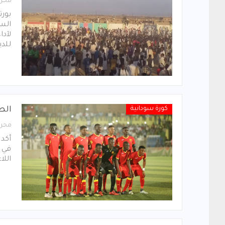
محرر
بورت
الس
للد
كورة سودانية
الص
محرر
أكد 
في ق
اللا