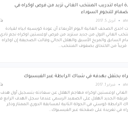
ة ابياه لتدريب المنتخب الغاني تزيد من فرص اوكراه في
نضمام للنجوم السوداء
ah
أبريل 5, 2017
 احدى الصحف الغانية اليوم الأربعاء أن عودة كويسيه ابياه لقيادة
تخب الغاني الاول من جديد ستزيد من فرص اوغستين اوكراه نجم نادي
م السابق والمريخ الأسبق والهلال الحالي وقالت الصحيفة إن اوكراه
قريباً من الالتحاق بصفوف المنتخب…
راه يحتفل بهدفه في شباك الرابطة عبر الفيسبوك
ah
فبراير 1, 2017
 الغاني اوغستين اوكراه مهاجم الهلال عن سعادته بتسجيل أول هدف 
ريقه الجديد الهلال على الصعيد الرسمي عندما سجل الهدف الرابع ف
 الرابطة كوستي في الجولة الثانية لمسابقة الدوري الممتاز وذكر
راه في تغريدة على صفحته عبر الفيسبوك…