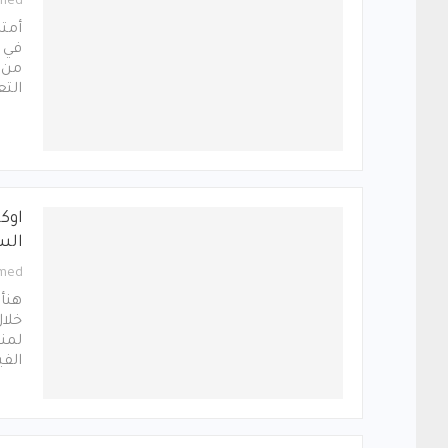
med
أمت
في م
من 
التع
اوكر
الس
med
هنأ
خلال
لمنت
الفي