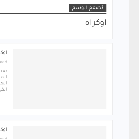
تصفح الوسم
اوكراه
اوك
med
تقدم
المس
اله
الف
اوكر