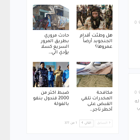
0
هل وطئت أقدام
حادث مروري
الجنجويد أرضاً
بطريق المرور
عمروها؟
السريع كسلا
يؤدي الي…
مكافحة
ضبط اكثر من
0
المخدرات تلقي
2000 قندول بنقو
له
القبض على
بالفولة
ي
أخطر تاجر…
السابق
التالي
1 من 377