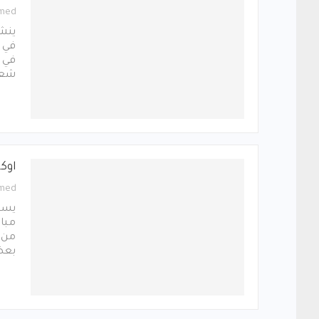
med
ينشد
في ش
في ا
شعار
اوك
med
يسعى
من 
بعض 