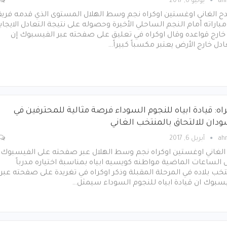
ah
يونيو 6, 2017
دح الغاني اوغستين اوكراه نجم وسط الهلال المستوى الذي قدمه فريق
باراته أمام النجم الساحلي الأخيرة وحصوله على نتيجة التعادل الايجاب
خارج قواعده وقال اوكراه في تعليق على صفحته عبر الفيسبوك إن
ادل خارج الأرض يعتبر مكسباً كبيراً…
اه: قيادة ابياه للنجوم السوداء فرصة مثالية للمحترفين في
ودان للالتحاق بالمنتخب الغاني
ah
أبريل 6, 2017
 الغاني اوغستين اوكراه نجم وسط الهلال عبر صفحته على الفيسبوك
 الساعات الماضية مواطنه كويسيه ابياه بمناسبة اختياره مدرباً
خب بلاده في المرحلة المقبلة وذكر اوكراه في تغريدة على صفحته عبر
سبوك ان قيادة ابياه للنجوم السوداء سيمثل…