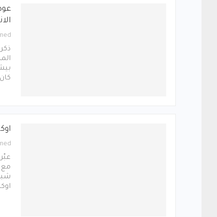
عود
الا
med
ذكرت
المن
بيشا
كان 
اوك
med
عبّر
مع ف
شباك
اوك