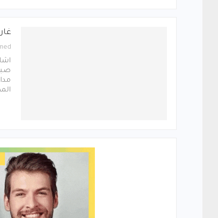
غار
med
اشاد
صباح
مداف
المط