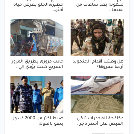
منهوبة بعد ساعات من
خطيرة:الحلو يعرض حياة
نهبها…
أكثر…
هل وطئت أقدام الجنجويد
حادث مروري بطريق المرور
أرضاً عمروها؟
السريع كسلا يؤدي الي…
مكافحة المخدرات تلقي
ضبط اكثر من 2000 قندول
القبض على أخطر تاجر…
بنقو بالفولة