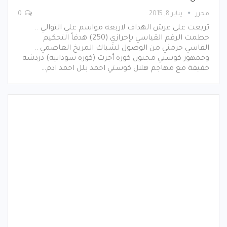
محرر
يناير 8, 2015
0
تربعت علي عرش الهداف لاربعه مواسم علي التوالي ..
حطمت الرقم القياسي بإحرازي (250) هدفاً التحكيم
القاسي حرمني من الوصول لشباك المريخ العاصمي ..
وجمهور كوستي مجنون كورة أجرت (كورة سودانية) دردشة
خفيفة مع مهاجم هلال كوستي احمد بلل احمد ادم…