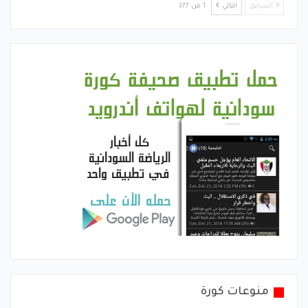
السابق
التالي
1 من 377
منوعات كورة