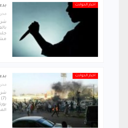
اخبار الحوادث
بدء
محرر
شرع
بالع
جلس
مشا
اخبار الحوادث
بدء محاكمة (
محرر
شرعت
(7
بور
الم