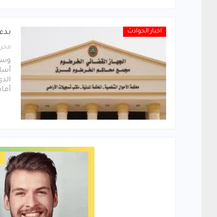
اخبار الحوادث
بدء
محرر
وسط
أسا
الذي
أما