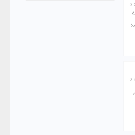
0
ة
دة
0
ة