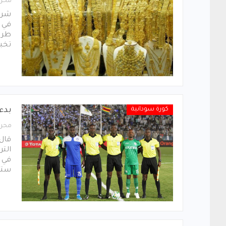
محرر
شرع
في 
تخب
كورة سودانية
بدء 
محرر
قال 
التر
في ا
ستق