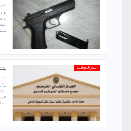
محرر
شرع
بالق
الم
للت
اخبار الحوادث
بدء
محرر
بدأ
للش