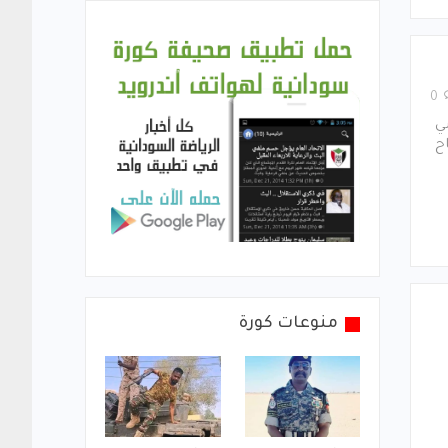
0
ي
ح
منوعات كورة