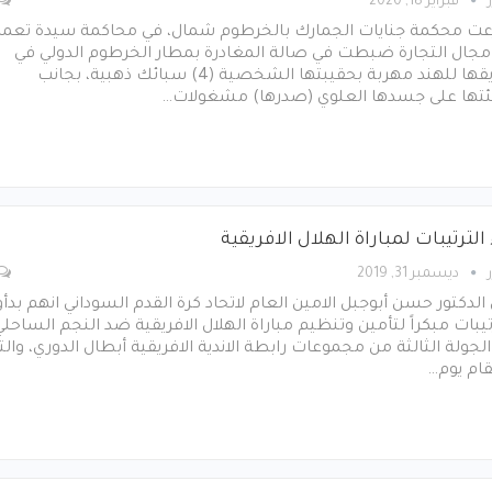
فبراير 18, 2020
ت محكمة جنايات الجمارك بالخرطوم شمال، في محاكمة سيدة تعم
مجال التجارة ضبطت في صالة المغادرة بمطار الخرطوم الدولي في
طريقها للهند مهربة بحقيبتها الشخصية (4) سبائك ذهبية، بجانب
ئتها على جسدها العلوي (صدرها) مشغولات…
الترتيبات لمباراة الهلال الافريقية
ديسمبر 31, 2019
الدكتور حسن أبوجبل الامين العام لاتحاد كرة القدم السوداني انهم بدأو
تيبات مبكراً لتأمين وتنظيم مباراة الهلال الافريقية ضد النجم الساحلي
لجولة الثالثة من مجموعات رابطة الاندية الافريقية أبطال الدوري، والت
ام يوم…