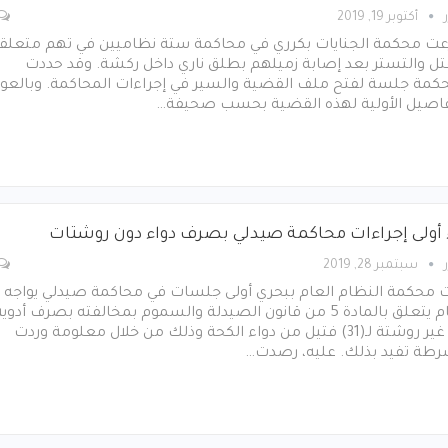
أكتوبر 19, 2019
ت محكمة الجنايات بكرري في محاكمة ستة نظاميين في تهم متعلق
تل والتستر بعد إصابة زميلهم بطلق ناري داخل ركشة. وقد حددت
حكمة جلسة لفتح ملف القضية والسير في إجراءات المحاكمة. وبالعو
فاصيل الأولية لهذه القضية بحسب صحيفة…
 أولى إجراءات محاكمة صيدلي بصرف دواء دون روشتات
سبتمبر 28, 2019
ت محكمة النظام العام ببحري أولى جلسات في محاكمة صيدلي يواجه
اتهام يتعلق بالمادة 5 من قانون الصيدلة والسموم بمخالفته بصرف أدوي
من غير روشتة لـ(31) فتيل من دواء الكحة وذلك من خلال معلومة وردت
رطة تفيد بذلك. عليه، رصدت…