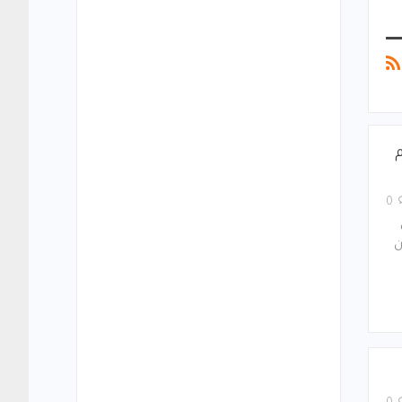
0
يخ و”2” آخران