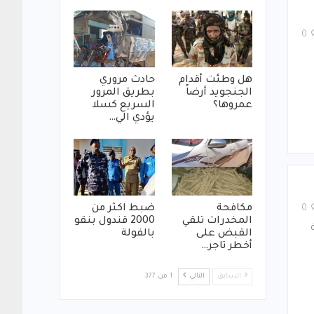
0
هل وطئت أقدام
حادث مروري
الجنجويد أرضاً
بطريق المرور
عمروها؟
السريع كسلا
يؤدي الي…
مكافحة
ضبط اكثر من
0
المخدرات تلقي
2000 قندول بنقو
القبض على
بالفولة
أخطر تاجر…
السابق
التالي
1 من 377