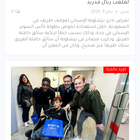
لملعب ريال مدريد
محرر
يناير 9, 2020
0
تعرض نادي برشلونة الإسباني لموقف طريف في
السعودية، خلال استعداده لخوض بطولة كأس السوبر
الإسباني في جدة، وذلك بسبب خطأ ارتكبه سائق حافلة
الفريق. وذكرت مصادر في برشلونة أن سائق حافلة الفريق
سلك طريقا غير صحيح، وكان من المقرر أن…
كورة عالمية