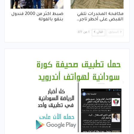
مكافحة المخدرات تلقي
ضبط اكثر من 2000 قندول
القبض على أخطر تاجر…
بنقو بالفولة
السابق
التالي
1 من 377