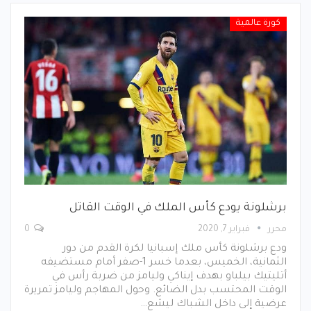
كورة عالمية
برشلونة يودع كأس الملك في الوقت القاتل
محرر
فبراير 7, 2020
0
ودع برشلونة كأس ملك إسبانيا لكرة القدم من دور
الثمانية، الخميس، بعدما خسر 1-صفر أمام مستضيفه
أتليتيك بيلباو بهدف إيناكي وليامز من ضربة رأس في
الوقت المحتسب بدل الضائع. وحول المهاجم وليامز تمريرة
عرضية إلى داخل الشباك ليشع…