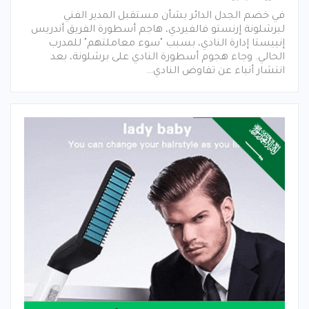
في خضم الجدل الدائر بشأن مستقبل المدير الفني
لبرشلونة إرنستو فالفيردي، هاجم أسطورة الفريق أندريس
إنييستا إدارة النادي، بسبب "سوء معاملتهم" للمدرب
الحالي. وجاء هجوم أسطورة النادي على برشلونة، بعد
انتشار أنباء عن تفاوض النادي…