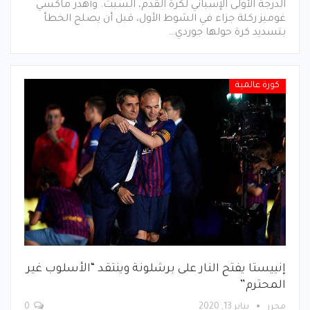
الدرجة الأولى الإسباني لكرة القدم، السبت. وأهدر ماكسي
غوميز ركلة جزاء في الشوط الأول، قبل أن يصلح الخطأ
بتسديد كرة حولها جوردي…
كورة عالمية
إنييستا يفتح النار على برشلونة وينتقد “الأسلوب غير
المحترم”
محرر
يناير 13, 2020
0