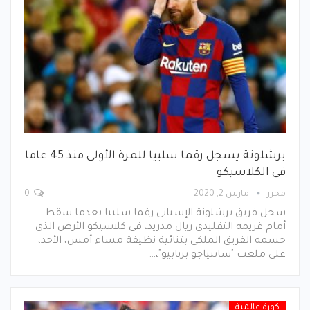
برشلونة يسجل رقما سلبيا للمرة الأولى منذ 45 عاما
فى الكلاسيكو
محرر
مارس 2, 2020
0
سجل فريق برشلونة الإسبانى رقما سلبيا بعدما سقط
أمام غريمه التقليدى ريال مدريد، فى كلاسيكو الأرض الذى
حسمه الفريق الملكى بثنائية نظيفة مساء أمس، الأحد،
على ملعب "سانتياجو برنابيو"،…
كورة عالمية