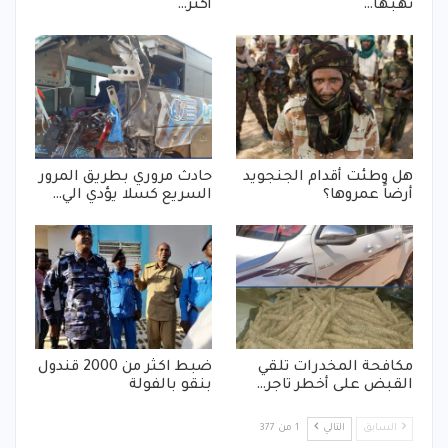
نهبها…
أكثر…
هل وطئت أقدام الجنجويد
حادث مروري بطريق المرور
أرضاً عمروها؟
السريع كسلا يؤدي الي…
مكافحة المخدرات تلقي
ضبط اكثر من 2000 قندول
القبض على أخطر تاجر…
بنقو بالفولة
السابق
التالي
1 من 377