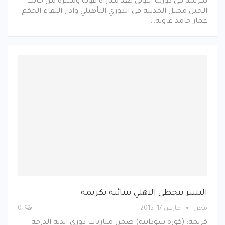
بكريمة في دورته الاولي بعد مباراة قوية ومثيرة من جانب
الجبل ممثل المدينة في الدوري التأهيلي وادار اللقاء الحكم
عمار حامد عاونه…
النسر يتخطي الاهلي بثنائية بكريمة
محرر
مارس 17, 2015
0
كريمة: (كورة سودانية) ضمن مباريات دوري اندية الدرجة