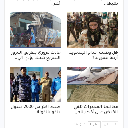
نهبها…
أكثر…
هل وطئت أقدام الجنجويد
حادث مروري بطريق المرور
أرضاً عمروها؟
السريع كسلا يؤدي الي…
مكافحة المخدرات تلقي
ضبط اكثر من 2000 قندول
القبض على أخطر تاجر…
بنقو بالفولة
السابق
التالي
1 من 377