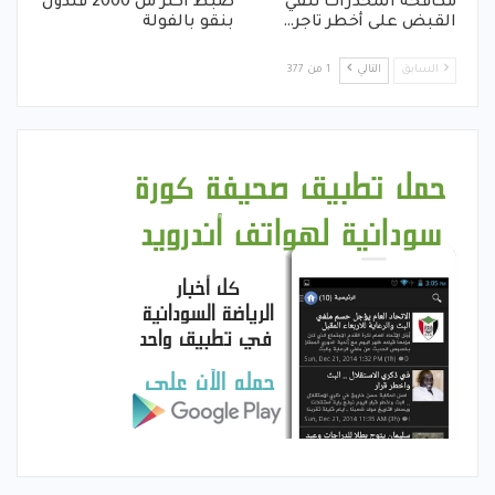
مكافحة المخدرات تلقي
ضبط اكثر من 2000 قندول
القبض على أخطر تاجر…
بنقو بالفولة
السابق
التالي
1 من 377