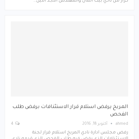
كرار من نادي بيت المال والمهندس أمجد أمين…
المريخ يرفض استلام قرار الاستئنافات برفض طلب
الفحص
ahmed
أكتوبر 18, 2016
4
رفض مجلس ادارة نادي المريخ استلام قرار لجنة
الاستئنافات الذي رفض فيه طلب الفحص الذي قدمه نادي