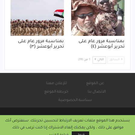
بمناسبة مرور عام على
بمناسبة مرور عام على
تحرير أبوعشر (٤)
تحرير أبوعشر (٣)
السابق
التالي
1 من 270
عن الموقع
للإعلان معنا
الاتصال بنا
خريطة الموقع
سياسة الخصوصية
يستخدم هذا الموقع ملفات تعريف الارتباط لتحسين تجربتك. سنفترض أنك
© 2026 - صحيفة كورة سودانية الإلكترونية.
موافق على ذلك ، ولكن يمكنك إلغاء الاشتراك إذا كنت ترغب في ذلك.
التركيب والاستضافة من
كريستا هوست