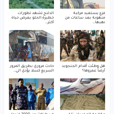
فزع يستعيد مركبة
الدلنج تشهد تطورات
منهوبة بعد ساعات من
خطيرة:الحلو يعرض حياة
نهبها…
أكثر…
هل وطئت أقدام الجنجويد
حادث مروري بطريق المرور
أرضاً عمروها؟
السريع كسلا يؤدي الي…